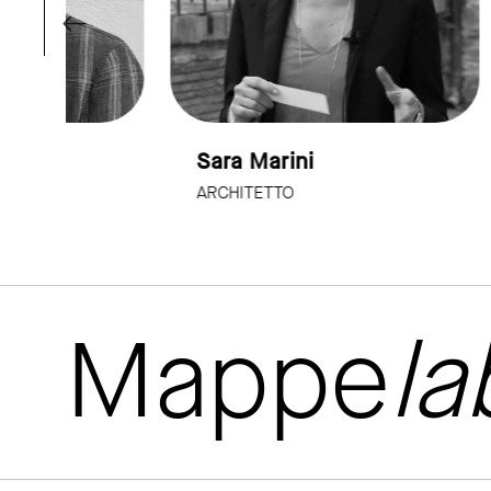
Sara Marini
Mass
ARCHITETTO
SCRIT
Mappe
la