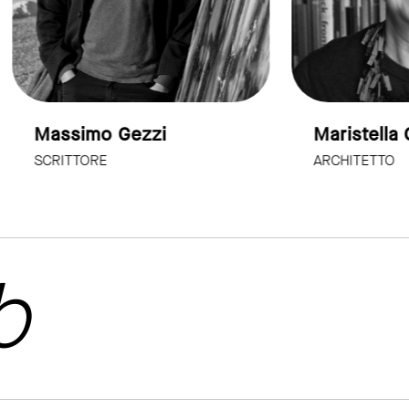
imo Gezzi
Maristella Casciato
TORE
ARCHITETTO
b