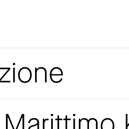
azione
Marittimo