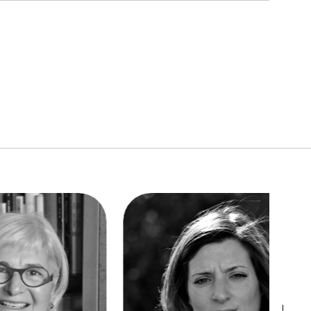
link to page
link to page