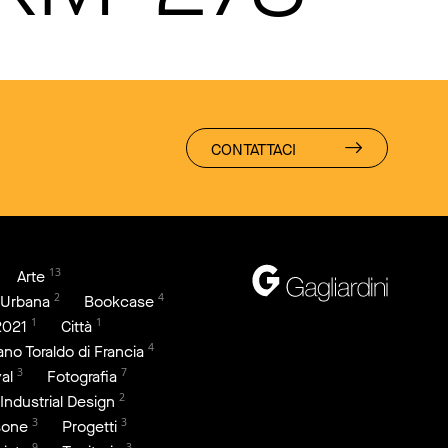
CONTATTACI
13
Arte
2
4
 Urbana
Bookcase
1
1
2021
Città
4
iano Toraldo di Francia
3
7
al
Fotografia
2
Industrial Design
3
3
sone
Progetti
9
3