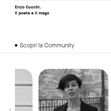
Enzo Cucchi.
Il poeta e il mago
Scopri la Community
ink to page
link to page