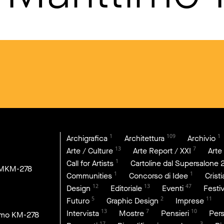
1
109
1
Archigrafica
Architettura
Archivio
13
7
Arte / Culture
Arte Report / XXI
Arte
1
Call for Artists
Cartoline dal Supersalone 
DMKM-278
1
1
Communities
Concorso di Idee
Crist
12
13
47
Design
Editoriale
Eventi
Festiv
5
2
11
Futuro
Graphic Design
Imprese
13
7
10
Intervista
Mostre
Pensieri
Per
imo KM-278
17
3