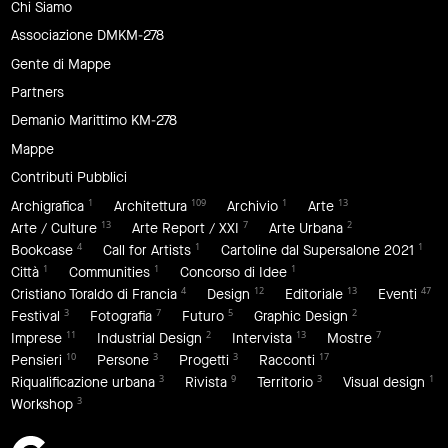
Chi Siamo
Associazione DMKM-278
Gente di Mappe
Partners
Demanio Marittimo KM-278
Mappe
Contributi Pubblici
1
109
1
13
Archigrafica
Architettura
Archivio
Arte
13
7
2
Arte / Culture
Arte Report / XXI
Arte Urbana
4
1
1
Bookcase
Call for Artists
Cartoline dal Supersalone 2021
1
1
1
Città
Communities
Concorso di Idee
4
12
13
47
Cristiano Toraldo di Francia
Design
Editoriale
Eventi
3
7
5
2
Festival
Fotografia
Futuro
Graphic Design
11
2
13
7
Imprese
Industrial Design
Intervista
Mostre
10
3
3
17
Pensieri
Persone
Progetti
Racconti
3
9
3
1
Riqualificazione urbana
Rivista
Territorio
Visual design
3
Workshop