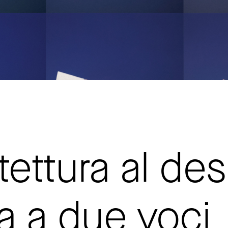
itettura al des
a a due voci