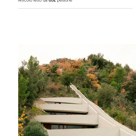
Articolo letto da
652
persone