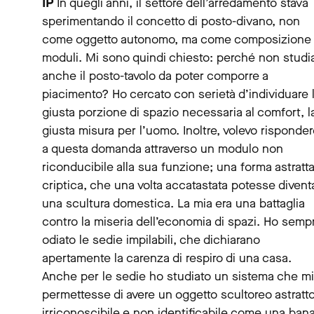
IP
In quegli anni, il settore dell’arredamento stava
sperimentando il concetto di posto-divano, non
come oggetto autonomo, ma come composizione 
moduli. Mi sono quindi chiesto: perché non studi
anche il posto-tavolo da poter comporre a
piacimento? Ho cercato con serietà d’individuare 
giusta porzione di spazio necessaria al comfort, l
giusta misura per l’uomo. Inoltre, volevo risponde
a questa domanda attraverso un modulo non
riconducibile alla sua funzione; una forma astratta
criptica, che una volta accatastata potesse divent
una scultura domestica. La mia era una battaglia
contro la miseria dell’economia di spazi. Ho semp
odiato le sedie impilabili, che dichiarano
apertamente la carenza di respiro di una casa.
Anche per le sedie ho studiato un sistema che mi
permettesse di avere un oggetto scultoreo astratto
irriconoscibile e non identificabile come una ban