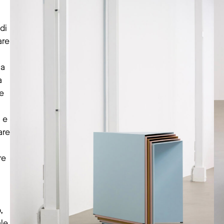
di
are
la
a
re
 e
are
re
,
ale