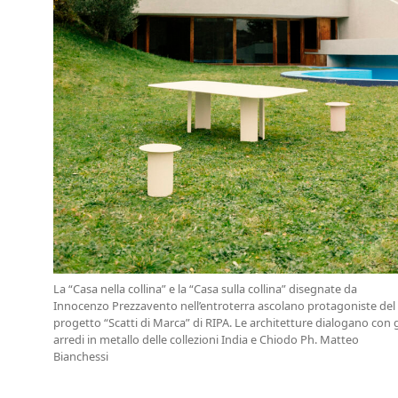
La “Casa nella collina” e la “Casa sulla collina” disegnate da
Innocenzo Prezzavento nell’entroterra ascolano protagoniste del
progetto “Scatti di Marca” di RIPA. Le architetture dialogano con g
arredi in metallo delle collezioni India e Chiodo Ph. Matteo
Bianchessi