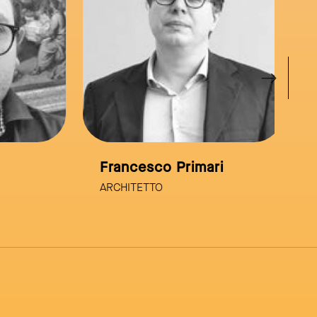
Francesco Primari
Lu
ARCHITETTO
AR