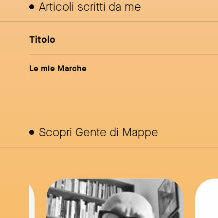
Articoli scritti da me
Titolo
Le mie Marche
Scopri Gente di Mappe
ink to page
link to page