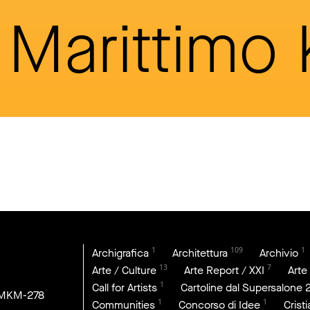
Marittimo
1
109
1
Archigrafica
Architettura
Archivio
13
7
Arte / Culture
Arte Report / XXI
Arte
1
Call for Artists
Cartoline dal Supersalone 
DMKM-278
1
1
Communities
Concorso di Idee
Crist