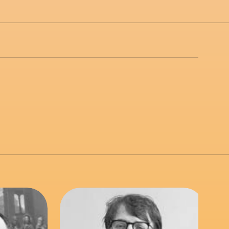
link to page
link to page