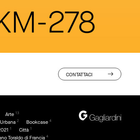
 KM-278
CONTATTACI
13
Arte
2
4
 Urbana
Bookcase
1
1
2021
Città
4
iano Toraldo di Francia