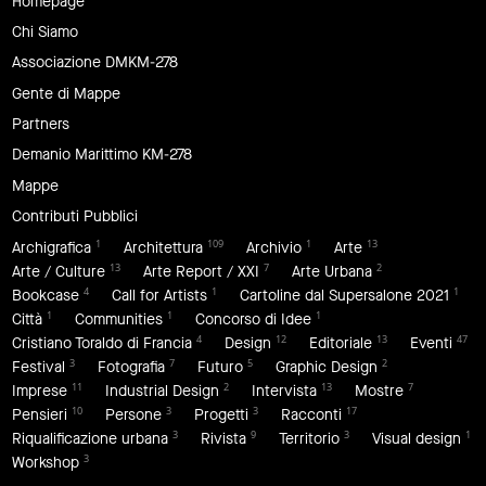
Homepage
Chi Siamo
Associazione DMKM-278
Gente di Mappe
Partners
Demanio Marittimo KM-278
Mappe
Contributi Pubblici
1
109
1
13
Archigrafica
Architettura
Archivio
Arte
13
7
2
Arte / Culture
Arte Report / XXI
Arte Urbana
4
1
1
Bookcase
Call for Artists
Cartoline dal Supersalone 2021
1
1
1
Città
Communities
Concorso di Idee
4
12
13
47
Cristiano Toraldo di Francia
Design
Editoriale
Eventi
3
7
5
2
Festival
Fotografia
Futuro
Graphic Design
11
2
13
7
Imprese
Industrial Design
Intervista
Mostre
10
3
3
17
Pensieri
Persone
Progetti
Racconti
3
9
3
1
Riqualificazione urbana
Rivista
Territorio
Visual design
3
Workshop