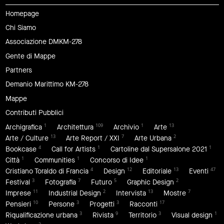
Homepage
Chi Siamo
Associazione DMKM-278
Gente di Mappe
Partners
Demanio Marittimo KM-278
Mappe
Contributi Pubblici
1
109
1
13
Archigrafica
Architettura
Archivio
Arte
13
7
2
Arte / Culture
Arte Report / XXI
Arte Urbana
4
1
1
Bookcase
Call for Artists
Cartoline dal Supersalone 2021
1
1
1
Città
Communities
Concorso di Idee
4
12
13
47
Cristiano Toraldo di Francia
Design
Editoriale
Eventi
3
7
5
2
Festival
Fotografia
Futuro
Graphic Design
11
2
13
7
Imprese
Industrial Design
Intervista
Mostre
10
3
3
17
Pensieri
Persone
Progetti
Racconti
3
9
3
1
Riqualificazione urbana
Rivista
Territorio
Visual design