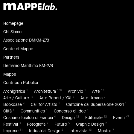
Homepage
Chi Siamo
Associazione DMKM-278
Gente di Mappe
Partners
Demanio Marittimo KM-278
Mappe
Contributi Pubblici
1
109
1
13
Archigrafica
Architettura
Archivio
Arte
13
7
2
Arte / Culture
Arte Report / XXI
Arte Urbana
4
1
1
Bookcase
Call for Artists
Cartoline dal Supersalone 2021
1
1
1
Città
Communities
Concorso di Idee
4
12
13
47
Cristiano Toraldo di Francia
Design
Editoriale
Eventi
3
7
5
2
Festival
Fotografia
Futuro
Graphic Design
11
2
13
7
Imprese
Industrial Design
Intervista
Mostre