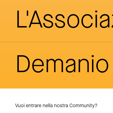
L'Associ
Demanio 
Vuoi entrare nella nostra Community?