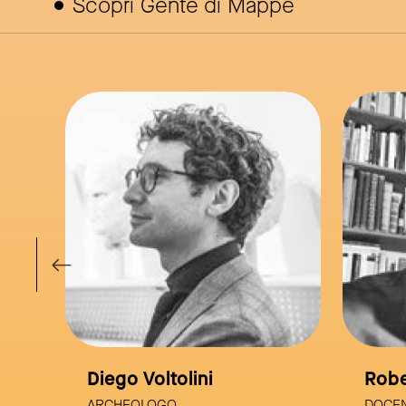
Scopri Gente di Mappe
link to page
link to page
Roberto Vecchiarelli
Mi
DOCENTE
STO