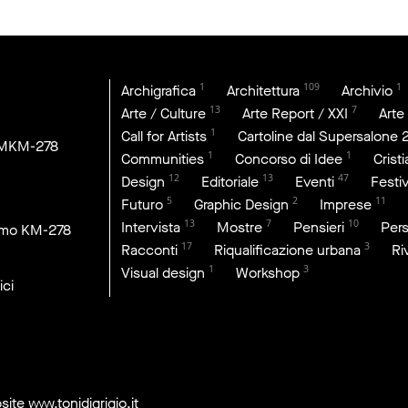
1
109
1
Archigrafica
Architettura
Archivio
13
7
Arte / Culture
Arte Report / XXI
Arte
1
Call for Artists
Cartoline dal Supersalone 
DMKM-278
1
1
Communities
Concorso di Idee
Crist
12
13
47
Design
Editoriale
Eventi
Festiv
5
2
11
Futuro
Graphic Design
Imprese
13
7
10
Intervista
Mostre
Pensieri
Per
imo KM-278
17
3
Racconti
Riqualificazione urbana
Ri
1
3
Visual design
Workshop
ici
site
www.tonidigrigio.it