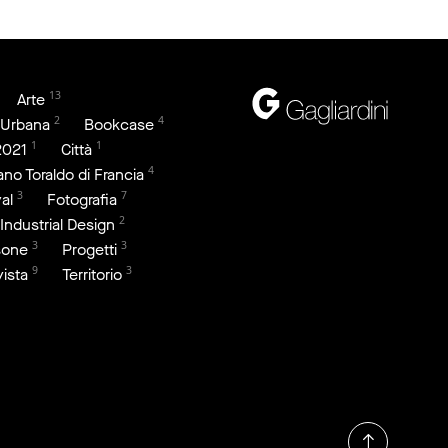
13
Arte
2
4
 Urbana
Bookcase
1
1
2021
Città
4
iano Toraldo di Francia
3
7
al
Fotografia
2
Industrial Design
3
3
sone
Progetti
9
3
vista
Territorio