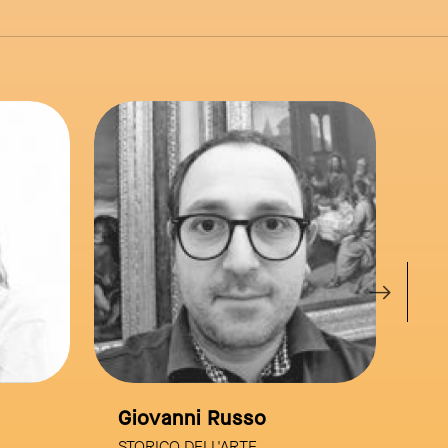
link to page
link to page
Francesco Primari
ARCHITETTO