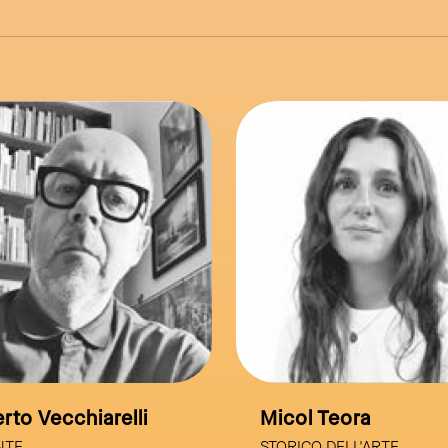
link to page
col Teora
Giovanni Russo
RICO DELL'ARTE
STORICO DELL'ARTE