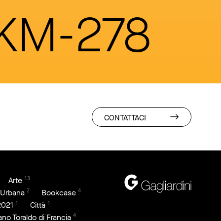
 KM-278
CONTATTACI
13
Arte
2
4
 Urbana
Bookcase
1
1
2021
Città
4
iano Toraldo di Francia