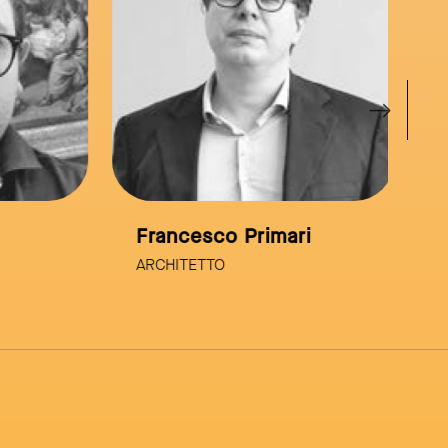
Francesco Primari
Lu
ARCHITETTO
AR