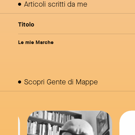
Articoli scritti da me
Titolo
Le mie Marche
Scopri Gente di Mappe
ink to page
link to page