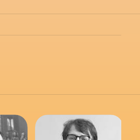
link to page
link to page