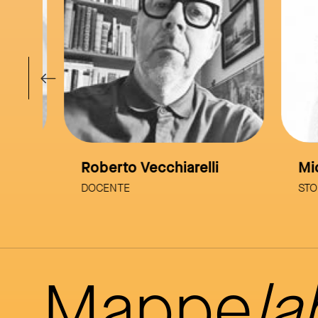
Roberto Vecchiarelli
Mico
DOCENTE
STORI
Mappe
la