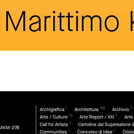
Marittimo
1
109
1
Archigrafica
Architettura
Archivio
13
7
Arte / Culture
Arte Report / XXI
Arte
1
Call for Artists
Cartoline dal Supersalone 
DMKM-278
1
1
Communities
Concorso di Idee
Crist