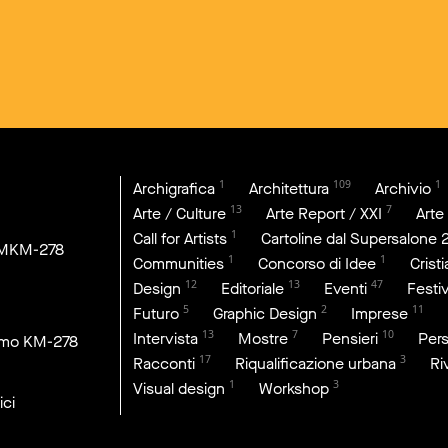
1
109
1
Archigrafica
Architettura
Archivio
13
7
Arte / Culture
Arte Report / XXI
Arte
1
Call for Artists
Cartoline dal Supersalone 
DMKM-278
1
1
Communities
Concorso di Idee
Crist
12
13
47
Design
Editoriale
Eventi
Festiv
5
2
11
Futuro
Graphic Design
Imprese
13
7
10
Intervista
Mostre
Pensieri
Per
imo KM-278
17
3
Racconti
Riqualificazione urbana
Ri
1
3
Visual design
Workshop
ici