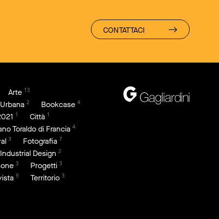
CONTATTACI
13
Arte
2
4
 Urbana
Bookcase
1
1
2021
Città
4
iano Toraldo di Francia
3
7
al
Fotografia
2
Industrial Design
3
3
sone
Progetti
9
3
vista
Territorio