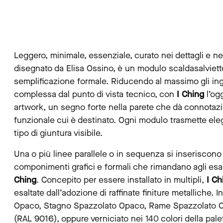
Leggero, minimale, essenziale, curato nei dettagli e ne
disegnato da Elisa Ossino, è un modulo scaldasalviett
semplificazione formale. Riducendo al massimo gli ing
complessa dal punto di vista tecnico, con
I Ching
l’og
artwork, un segno forte nella parete che dà connotazi
funzionale cui è destinato. Ogni modulo trasmette eleg
tipo di giuntura visibile.
Una o più linee parallele o in sequenza si inseriscono a
componimenti grafici e formali che rimandano agli esag
Ching
. Concepito per essere installato in multipli,
I Ch
esaltate dall’adozione di raffinate finiture metalliche. 
Opaco, Stagno Spazzolato Opaco, Rame Spazzolato O
(RAL 9016), oppure verniciato nei 140 colori della pale