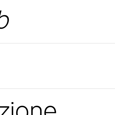
b
azione