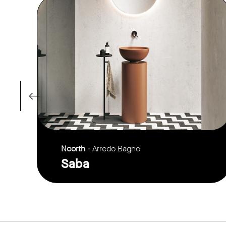
link to page
Noorth
- Arredo Bagno
Saba