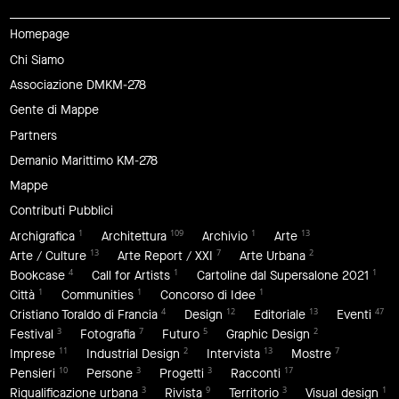
Homepage
Chi Siamo
Associazione DMKM-278
Gente di Mappe
Partners
Demanio Marittimo KM-278
Mappe
Contributi Pubblici
1
109
1
13
Archigrafica
Architettura
Archivio
Arte
13
7
2
Arte / Culture
Arte Report / XXI
Arte Urbana
4
1
1
Bookcase
Call for Artists
Cartoline dal Supersalone 2021
1
1
1
Città
Communities
Concorso di Idee
4
12
13
47
Cristiano Toraldo di Francia
Design
Editoriale
Eventi
3
7
5
2
Festival
Fotografia
Futuro
Graphic Design
11
2
13
7
Imprese
Industrial Design
Intervista
Mostre
10
3
3
17
Pensieri
Persone
Progetti
Racconti
3
9
3
1
Riqualificazione urbana
Rivista
Territorio
Visual design