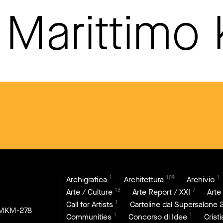
Marittimo
1
109
1
Archigrafica
Architettura
Archivio
13
7
Arte / Culture
Arte Report / XXI
Arte
1
Call for Artists
Cartoline dal Supersalone 
DMKM-278
1
1
Communities
Concorso di Idee
Crist