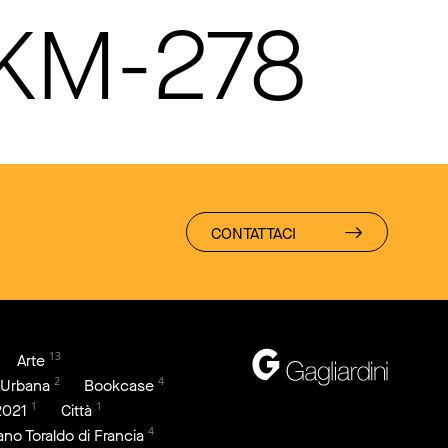
 KM-278
CONTATTACI
13
Arte
2
4
 Urbana
Bookcase
1
1
2021
Città
4
iano Toraldo di Francia