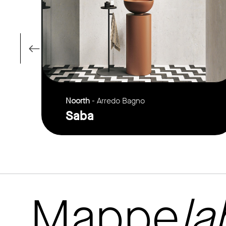
Noorth
- Arredo Bagno
Saba
Mappe
la