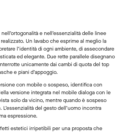
ll’ortogonalità e nell’essenzialità delle linee
 è realizzato. Un lavabo che esprime al meglio la
terpretare l’identità di ogni ambiente, di assecondare
isticata ed elegante. Due rette parallele disegnano
interrotte unicamente dai cambi di quota del top
asche e piani d’appoggio.
 versione con mobile o sospeso, identifica con
ella versione integrata nel mobile dialoga con le
alla vista solo da vicino, mentre quando è sospeso
. L’essenzialità del gesto dell’uomo incontra
sima espressione.
fetti estetici irripetibili per una proposta che