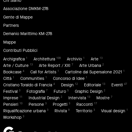
Chi Siamo
Associazione DMKM-278
Gente di Mappe
Partners
Demanio Marittimo KM-278
Mappe
Contributi Pubblici
1
109
1
13
Archigrafica
Architettura
Archivio
Arte
13
7
2
Arte / Culture
Arte Report / XXI
Arte Urbana
4
1
1
Bookcase
Call for Artists
Cartoline dal Supersalone 2021
1
1
1
Città
Communities
Concorso di Idee
4
12
13
47
Cristiano Toraldo di Francia
Design
Editoriale
Eventi
3
7
5
2
Festival
Fotografia
Futuro
Graphic Design
11
2
13
7
Imprese
Industrial Design
Intervista
Mostre
10
3
3
17
Pensieri
Persone
Progetti
Racconti
3
9
3
1
Riqualificazione urbana
Rivista
Territorio
Visual design
3
Workshop