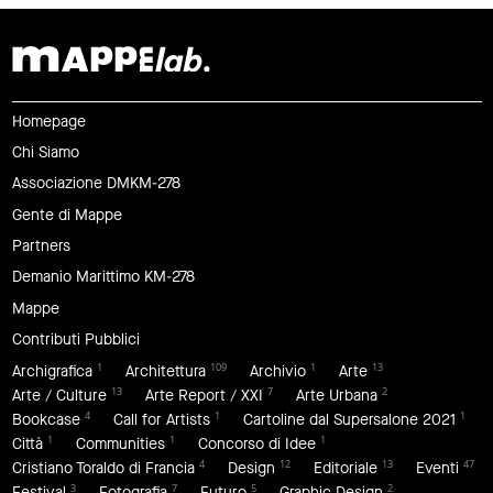
Homepage
Chi Siamo
Associazione DMKM-278
Gente di Mappe
Partners
Demanio Marittimo KM-278
Mappe
Contributi Pubblici
1
109
1
13
Archigrafica
Architettura
Archivio
Arte
13
7
2
Arte / Culture
Arte Report / XXI
Arte Urbana
4
1
1
Bookcase
Call for Artists
Cartoline dal Supersalone 2021
1
1
1
Città
Communities
Concorso di Idee
4
12
13
47
Cristiano Toraldo di Francia
Design
Editoriale
Eventi
3
7
5
2
Festival
Fotografia
Futuro
Graphic Design