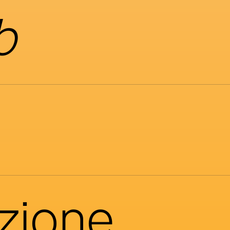
b
azione