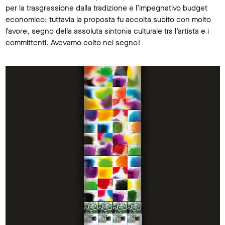
per la trasgressione dalla tradizione e l’impegnativo budget
economico; tuttavia la proposta fu accolta subito con molto
favore, segno della assoluta sintonia culturale tra l’artista e i
committenti. Avevamo colto nel segno!