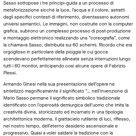
Sasso sottopose i tre principi-guida a un processo di
metaforizzazione sicché la luce, l’acqua e il colore, astratti
dagli specifici contesti di riferimento, diventassero autonomi
universi semantici. Le immagini, non costruite con la computer
grafica, subirono un complesso processo di post-produzione
e montaggio elettronico realizzando una “coreografia”, come
la chiamava Sasso, distribuita sui 60 schermi. Ricordo che era
orgoglioso in particolare della pioggia le cui gocce
scendevano perfettamente allineate senza interruzioni lungo
tutti i 60 monitor, anticipando così alcune opere di Fabrizio
Plessi.
Armando Ginesi nella sua presentazione dell’opera ne
sintetizzò magnificamente il significato “… nell’invenzione di
Mario Sasso permane il significato simbolico tradizionale
identificato con l’operosità demiurgica dell’uomo che imita la
creatività divina, storicizzato ed incarnato in una tipologia
architettonica moderna, il grattacielo rutilante di luci, riflesso,
nel nostro tempo, dell’eterno desiderio ascensionale e
progressivo. Quasi a voler saldare la tradizione con la