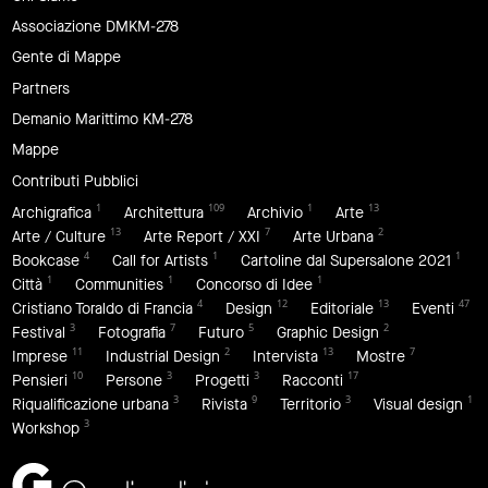
Associazione DMKM-278
Gente di Mappe
Partners
Demanio Marittimo KM-278
Mappe
Contributi Pubblici
1
109
1
13
Archigrafica
Architettura
Archivio
Arte
13
7
2
Arte / Culture
Arte Report / XXI
Arte Urbana
4
1
1
Bookcase
Call for Artists
Cartoline dal Supersalone 2021
1
1
1
Città
Communities
Concorso di Idee
4
12
13
47
Cristiano Toraldo di Francia
Design
Editoriale
Eventi
3
7
5
2
Festival
Fotografia
Futuro
Graphic Design
11
2
13
7
Imprese
Industrial Design
Intervista
Mostre
10
3
3
17
Pensieri
Persone
Progetti
Racconti
3
9
3
1
Riqualificazione urbana
Rivista
Territorio
Visual design
3
Workshop