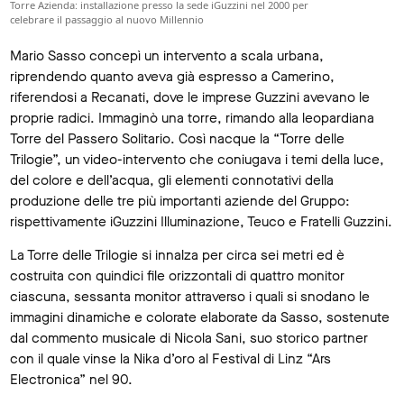
Torre Azienda: installazione presso la sede iGuzzini nel 2000 per
celebrare il passaggio al nuovo Millennio
Mario Sasso concepì un intervento a scala urbana,
riprendendo quanto aveva già espresso a Camerino,
riferendosi a Recanati, dove le imprese Guzzini avevano le
proprie radici. Immaginò una torre, rimando alla leopardiana
Torre del Passero Solitario. Così nacque la “Torre delle
Trilogie”, un video-intervento che coniugava i temi della luce,
del colore e dell’acqua, gli elementi connotativi della
produzione delle tre più importanti aziende del Gruppo:
rispettivamente iGuzzini Illuminazione, Teuco e Fratelli Guzzini.
La Torre delle Trilogie si innalza per circa sei metri ed è
costruita con quindici file orizzontali di quattro monitor
ciascuna, sessanta monitor attraverso i quali si snodano le
immagini dinamiche e colorate elaborate da Sasso, sostenute
dal commento musicale di Nicola Sani, suo storico partner
con il quale vinse la Nika d’oro al Festival di Linz “Ars
Electronica” nel 90.