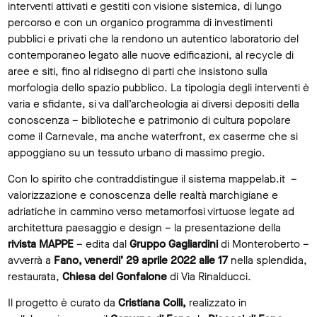
interventi attivati e gestiti con visione sistemica, di lungo
percorso e con un organico programma di investimenti
pubblici e privati che la rendono un autentico laboratorio del
contemporaneo legato alle nuove edificazioni, al recycle di
aree e siti, fino al ridisegno di parti che insistono sulla
morfologia dello spazio pubblico. La tipologia degli interventi è
varia e sfidante, si va dall’archeologia ai diversi depositi della
conoscenza – biblioteche e patrimonio di cultura popolare
come il Carnevale, ma anche waterfront, ex caserme che si
appoggiano su un tessuto urbano di massimo pregio.
Con lo spirito che contraddistingue il sistema mappelab.it –
valorizzazione e conoscenza delle realtà marchigiane e
adriatiche in cammino verso metamorfosi virtuose legate ad
architettura paesaggio e design – la presentazione della
rivista MAPPE
– edita dal
Gruppo Gagliardini
di Monteroberto –
avverrà a
Fano, venerdi’ 29 aprile 2022 alle 17
nella splendida,
restaurata,
Chiesa del Gonfalone
di Via Rinalducci.
Il progetto è curato da
Cristiana Colli,
realizzato in