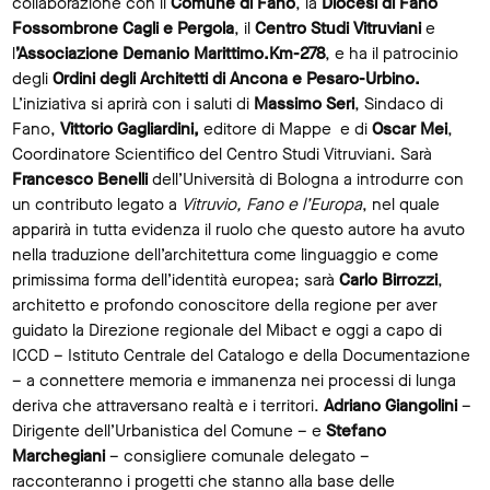
collaborazione con il
Comune di Fano
, la
Diocesi di Fano
Fossombrone Cagli e Pergola
, il
Centro Studi Vitruviani
e
l
’Associazione Demanio Marittimo.Km-278
, e ha il patrocinio
degli
Ordini degli Architetti di Ancona e Pesaro-Urbino.
L’iniziativa si aprirà con i saluti di
Massimo Seri
, Sindaco di
Fano,
Vittorio Gagliardini,
editore di Mappe e di
Oscar Mei
,
Coordinatore Scientifico del Centro Studi Vitruviani. Sarà
Francesco Benelli
dell’Università di Bologna a introdurre con
un contributo legato a
Vitruvio, Fano e l’Europa
, nel quale
apparirà in tutta evidenza il ruolo che questo autore ha avuto
nella traduzione dell’architettura come linguaggio e come
primissima forma dell’identità europea; sarà
Carlo Birrozzi
,
architetto e profondo conoscitore della regione per aver
guidato la Direzione regionale del Mibact e oggi a capo di
ICCD – Istituto Centrale del Catalogo e della Documentazione
– a connettere memoria e immanenza nei processi di lunga
deriva che attraversano realtà e i territori.
Adriano Giangolini
–
Dirigente dell’Urbanistica del Comune – e
Stefano
Marchegiani
– consigliere comunale delegato –
racconteranno i progetti che stanno alla base delle