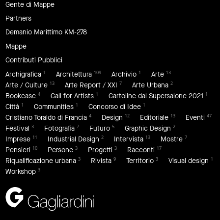
Gente di Mappe
Partners
Demanio Marittimo KM-278
Mappe
Contributi Pubblici
1
109
1
13
Archigrafica
Architettura
Archivio
Arte
13
7
2
Arte / Culture
Arte Report / XXI
Arte Urbana
4
1
1
Bookcase
Call for Artists
Cartoline dal Supersalone 2021
1
1
1
Città
Communities
Concorso di Idee
4
12
13
47
Cristiano Toraldo di Francia
Design
Editoriale
Eventi
3
7
5
2
Festival
Fotografia
Futuro
Graphic Design
11
2
13
7
Imprese
Industrial Design
Intervista
Mostre
10
3
3
17
Pensieri
Persone
Progetti
Racconti
3
9
3
1
Riqualificazione urbana
Rivista
Territorio
Visual design
3
Workshop