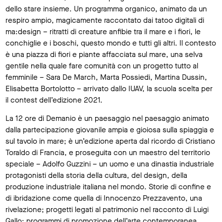
dello stare insieme. Un programma organico, animato da un
respiro ampio, magicamente raccontato dai tatoo digitali di
ma:design – ritratti di creature anfibie tra il mare e i fiori, le
conchiglie e i boschi, questo mondo e tutti gli altri. Il contesto
è una piazza di fiori e piante affacciata sul mare, una selva
gentile nella quale fare comunità con un progetto tutto al
femminile – Sara De March, Marta Possiedi, Martina Dussin,
Elisabetta Bortolotto – arrivato dallo IUAV, la scuola scelta per
il contest dell’edizione 2021.
La 12 ore di Demanio è un paesaggio nel paesaggio animato
dalla partecipazione giovanile ampia e gioiosa sulla spiaggia e
sul tavolo in mare; è un’edizione aperta dal ricordo di Cristiano
Toraldo di Francia, e proseguita con un maestro del territorio
speciale – Adolfo Guzzini – un uomo e una dinastia industriale
protagonisti della storia della cultura, del design, della
produzione industriale italiana nel mondo. Storie di confine e
di ibridazione come quella di Innocenzo Prezzavento, una
rivelazione; progetti legati al patrimonio nel racconto di Luigi
Gallo; programmi di promozione dell’arte contemporanea