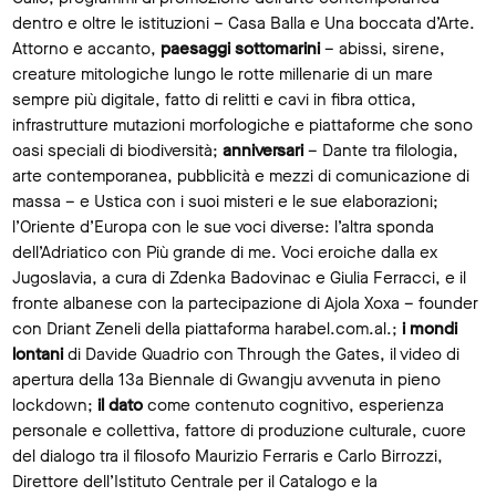
dentro e oltre le istituzioni – Casa Balla e Una boccata d’Arte.
Attorno e accanto,
paesaggi sottomarini
– abissi, sirene,
creature mitologiche lungo le rotte millenarie di un mare
sempre più digitale, fatto di relitti e cavi in fibra ottica,
infrastrutture mutazioni morfologiche e piattaforme che sono
oasi speciali di biodiversità;
anniversari
– Dante tra filologia,
arte contemporanea, pubblicità e mezzi di comunicazione di
massa – e Ustica con i suoi misteri e le sue elaborazioni;
l’Oriente d’Europa con le sue voci diverse: l’altra sponda
dell’Adriatico con Più grande di me. Voci eroiche dalla ex
Jugoslavia, a cura di Zdenka Badovinac e Giulia Ferracci, e il
fronte albanese con la partecipazione di Ajola Xoxa – founder
con Driant Zeneli della piattaforma harabel.com.al.;
i mondi
lontani
di Davide Quadrio con Through the Gates, il video di
apertura della 13a Biennale di Gwangju avvenuta in pieno
lockdown;
il dato
come contenuto cognitivo, esperienza
personale e collettiva, fattore di produzione culturale, cuore
del dialogo tra il filosofo Maurizio Ferraris e Carlo Birrozzi,
Direttore dell’Istituto Centrale per il Catalogo e la