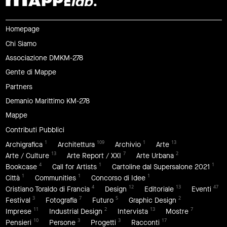
Homepage
Chi Siamo
Associazione DMKM-278
Gente di Mappe
Partners
Demanio Marittimo KM-278
Mappe
Contributi Pubblici
1
109
1
13
Archigrafica
Architettura
Archivio
Arte
13
7
2
Arte / Culture
Arte Report / XXI
Arte Urbana
4
1
1
Bookcase
Call for Artists
Cartoline dal Supersalone 2021
1
1
1
Città
Communities
Concorso di Idee
4
12
13
47
Cristiano Toraldo di Francia
Design
Editoriale
Eventi
3
7
5
2
Festival
Fotografia
Futuro
Graphic Design
11
2
13
7
Imprese
Industrial Design
Intervista
Mostre
10
3
3
17
Pensieri
Persone
Progetti
Racconti