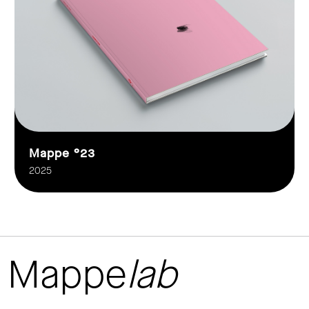
Mappe °23
2025
Mappe
lab