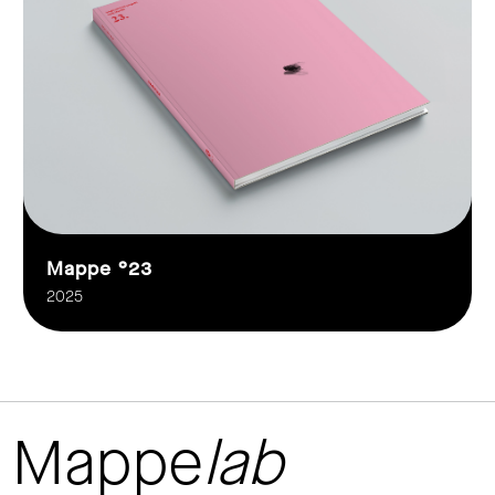
Mappe °23
2025
Mappe
lab