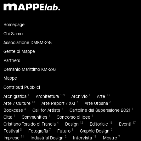
Homepage
Chi Siamo
Associazione DMKM-278
Gente di Mappe
Partners
Demanio Marittimo KM-278
Mappe
Contributi Pubblici
1
109
1
13
Archigrafica
Architettura
Archivio
Arte
13
7
2
Arte / Culture
Arte Report / XXI
Arte Urbana
4
1
1
Bookcase
Call for Artists
Cartoline dal Supersalone 2021
1
1
1
Città
Communities
Concorso di Idee
4
12
13
47
Cristiano Toraldo di Francia
Design
Editoriale
Eventi
3
7
5
2
Festival
Fotografia
Futuro
Graphic Design
11
2
13
7
Imprese
Industrial Design
Intervista
Mostre