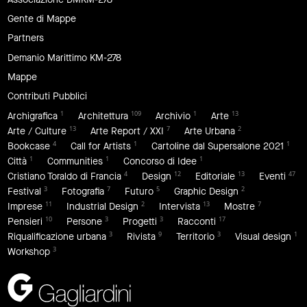
Gente di Mappe
Partners
Demanio Marittimo KM-278
Mappe
Contributi Pubblici
1
109
1
13
Archigrafica
Architettura
Archivio
Arte
13
7
2
Arte / Culture
Arte Report / XXI
Arte Urbana
4
1
1
Bookcase
Call for Artists
Cartoline dal Supersalone 2021
1
1
1
Città
Communities
Concorso di Idee
4
12
13
47
Cristiano Toraldo di Francia
Design
Editoriale
Eventi
3
7
5
2
Festival
Fotografia
Futuro
Graphic Design
11
2
13
7
Imprese
Industrial Design
Intervista
Mostre
10
3
3
17
Pensieri
Persone
Progetti
Racconti
3
9
3
1
Riqualificazione urbana
Rivista
Territorio
Visual design
3
Workshop