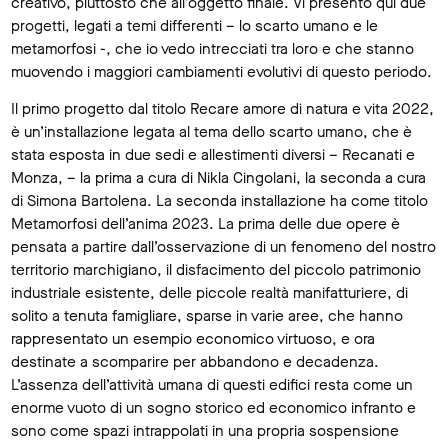
creativo, piuttosto che all’oggetto finale. Vi presento qui due
progetti, legati a temi differenti – lo scarto umano e le
metamorfosi -, che io vedo intrecciati tra loro e che stanno
muovendo i maggiori cambiamenti evolutivi di questo periodo.
Il primo progetto dal titolo Recare amore di natura e vita 2022,
è un’installazione legata al tema dello scarto umano, che è
stata esposta in due sedi e allestimenti diversi – Recanati e
Monza, – la prima a cura di Nikla Cingolani, la seconda a cura
di Simona Bartolena. La seconda installazione ha come titolo
Metamorfosi dell’anima 2023. La prima delle due opere è
pensata a partire dall’osservazione di un fenomeno del nostro
territorio marchigiano, il disfacimento del piccolo patrimonio
industriale esistente, delle piccole realtà manifatturiere, di
solito a tenuta famigliare, sparse in varie aree, che hanno
rappresentato un esempio economico virtuoso, e ora
destinate a scomparire per abbandono e decadenza.
L’assenza dell’attività umana di questi edifici resta come un
enorme vuoto di un sogno storico ed economico infranto e
sono come spazi intrappolati in una propria sospensione