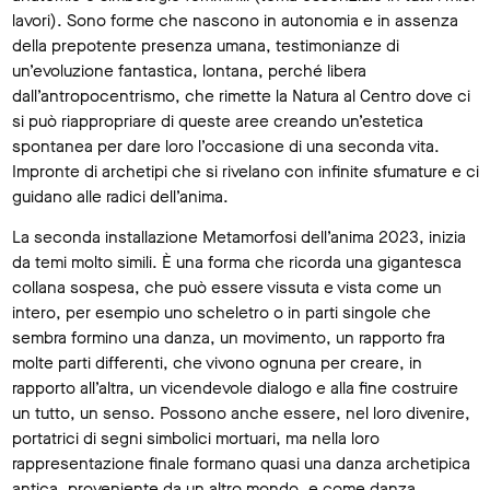
lavori). Sono forme che nascono in autonomia e in assenza
della prepotente presenza umana, testimonianze di
un’evoluzione fantastica, lontana, perché libera
dall’antropocentrismo, che rimette la Natura al Centro dove ci
si può riappropriare di queste aree creando un’estetica
spontanea per dare loro l’occasione di una seconda vita.
Impronte di archetipi che si rivelano con infinite sfumature e ci
guidano alle radici dell’anima.
La seconda installazione Metamorfosi dell’anima 2023, inizia
da temi molto simili. È una forma che ricorda una gigantesca
collana sospesa, che può essere vissuta e vista come un
intero, per esempio uno scheletro o in parti singole che
sembra formino una danza, un movimento, un rapporto fra
molte parti differenti, che vivono ognuna per creare, in
rapporto all’altra, un vicendevole dialogo e alla fine costruire
un tutto, un senso. Possono anche essere, nel loro divenire,
portatrici di segni simbolici mortuari, ma nella loro
rappresentazione finale formano quasi una danza archetipica
antica, proveniente da un altro mondo, e come danza,