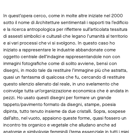
In quest’opera cerco, come in molte altre iniziate nel 2000
sotto il nome di Architetture sentimentali i rapporti tra l’edificio
e la ricerca antropologica per riflettere sull’articolata tessitura
di assesti simbolici e culturali che legano l’umanità al territorio
e ai vari processi che vi si svolgono. In questo caso ho
iniziato a rappresentare le industrie abbandonate come
oggetto centrale dell’indagine rappresentandole non con
immagini fotografiche come di solito avviene, bensì con
disegni, in modo tale da restituire l’immagine più che astratta,
quasi un fantasma di qualcosa che fu, cercando di restituire
questo silenzio alienato dal reale, in uno svelamento che
coinvolge tutta un’organizzazione economica che è andata in
pezzi. Ho usato questi disegni per formare un grande
tappeto/pavimento formato da disegni, stampe, poesia
dipinta, tutto tenuto insieme da due cristalli. Sopra, sospese
dall’alto, nel vuoto, appaiono queste forme, quasi fossero un
incontro tra organico e vegetale che alludano anche ad
anatomie e simbologie femminili (tema essenziale in tutti i miei