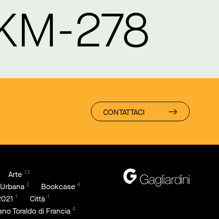
 KM-278
CONTATTACI
13
Arte
2
4
 Urbana
Bookcase
1
1
2021
Città
4
iano Toraldo di Francia