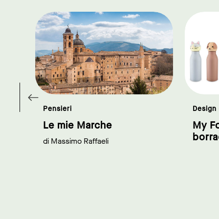
ink to page
link to page
Pensieri
Design
Le mie Marche
My Fo
borra
di Massimo Raffaeli