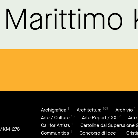
Marittimo
1
109
1
Archigrafica
Architettura
Archivio
13
7
Arte / Culture
Arte Report / XXI
Arte
1
Call for Artists
Cartoline dal Supersalone 
DMKM-278
1
1
Communities
Concorso di Idee
Crist