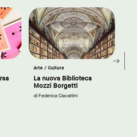
link to page
link to page
Arte / Culture
Arch
rsa
La nuova Biblioteca
App
Mozzi Borgetti
di M
di Federica Ciavattini