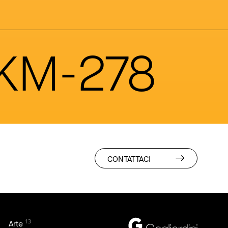
 KM-278
CONTATTACI
13
Arte