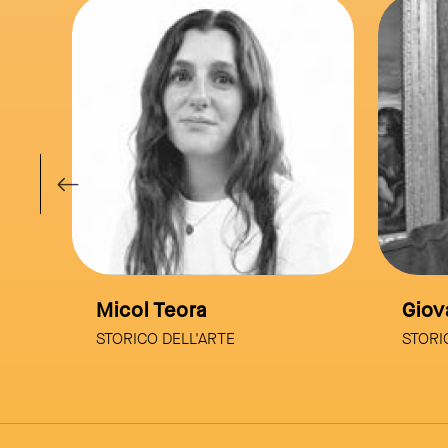
ink to page
link to page
Micol Teora
Giov
STORICO DELL'ARTE
STORI