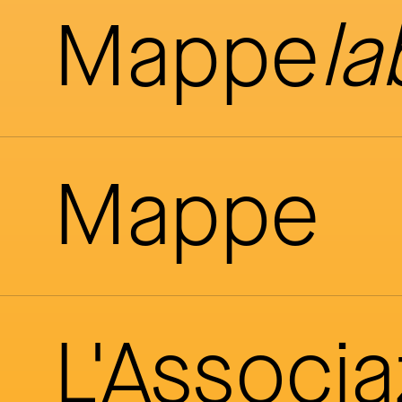
Mappe
la
Mappe
L'Associ