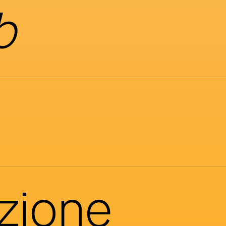
b
azione