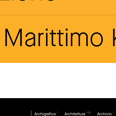
Marittimo
1
109
1
Archigrafica
Architettura
Archivio