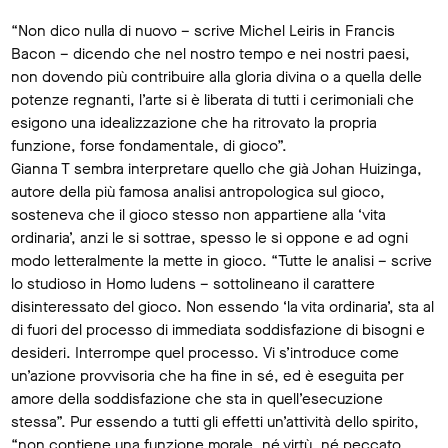
“Non dico nulla di nuovo – scrive Michel Leiris in Francis
Bacon – dicendo che nel nostro tempo e nei nostri paesi,
non dovendo più contribuire alla gloria divina o a quella delle
potenze regnanti, l’arte si è liberata di tutti i cerimoniali che
esigono una idealizzazione che ha ritrovato la propria
funzione, forse fondamentale, di gioco”.
Gianna T sembra interpretare quello che già Johan Huizinga,
autore della più famosa analisi antropologica sul gioco,
sosteneva che il gioco stesso non appartiene alla ‘vita
ordinaria’, anzi le si sottrae, spesso le si oppone e ad ogni
modo letteralmente la mette in gioco. “Tutte le analisi – scrive
lo studioso in Homo ludens – sottolineano il carattere
disinteressato del gioco. Non essendo ‘la vita ordinaria’, sta al
di fuori del processo di immediata soddisfazione di bisogni e
desideri. Interrompe quel processo. Vi s’introduce come
un’azione provvisoria che ha fine in sé, ed è eseguita per
amore della soddisfazione che sta in quell’esecuzione
stessa”. Pur essendo a tutti gli effetti un’attività dello spirito,
“non contiene una funzione morale, né virtù, né peccato.