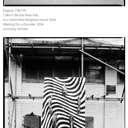
Pagine 178/179
I Won’t Be the New Flat
in a Gentrified Neighborhood 2024
Waiting for a thunder 2024
courtesy l’artista