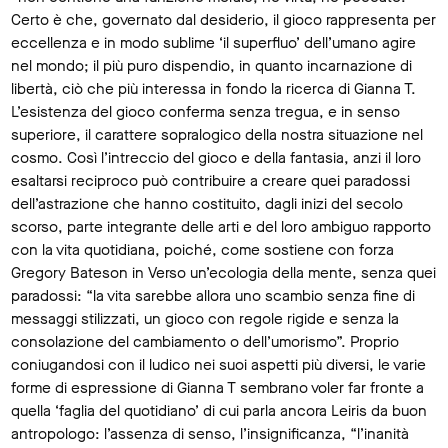
Certo è che, governato dal desiderio, il gioco rappresenta per
eccellenza e in modo sublime ‘il superfluo’ dell’umano agire
nel mondo; il più puro dispendio, in quanto incarnazione di
libertà, ciò che più interessa in fondo la ricerca di Gianna T.
L’esistenza del gioco conferma senza tregua, e in senso
superiore, il carattere sopralogico della nostra situazione nel
cosmo. Così l’intreccio del gioco e della fantasia, anzi il loro
esaltarsi reciproco può contribuire a creare quei paradossi
dell’astrazione che hanno costituito, dagli inizi del secolo
scorso, parte integrante delle arti e del loro ambiguo rapporto
con la vita quotidiana, poiché, come sostiene con forza
Gregory Bateson in Verso un’ecologia della mente, senza quei
paradossi: “la vita sarebbe allora uno scambio senza fine di
messaggi stilizzati, un gioco con regole rigide e senza la
consolazione del cambiamento o dell’umorismo”. Proprio
coniugandosi con il ludico nei suoi aspetti più diversi, le varie
forme di espressione di Gianna T sembrano voler far fronte a
quella ‘faglia del quotidiano’ di cui parla ancora Leiris da buon
antropologo: l’assenza di senso, l’insignificanza, “l’inanità