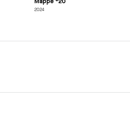
Mappe °20
Ma
2024
20