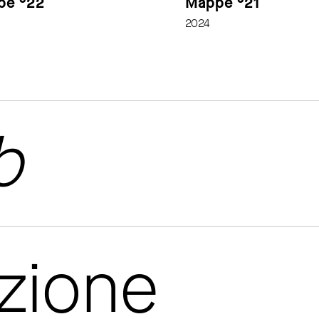
pe °22
Mappe °21
2024
b
azione