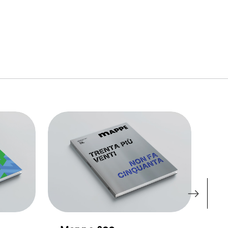
link to page
link to page