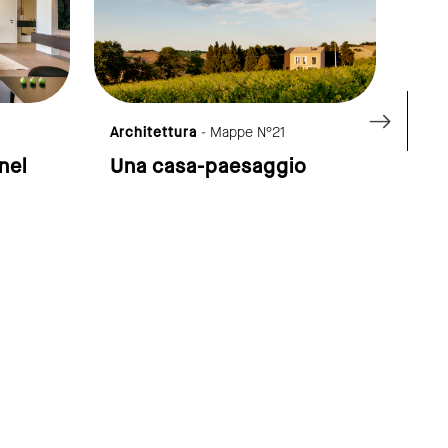
Architettura
- Mappe N°21
Arch
 nel
Una casa-paesaggio
Nat
sos