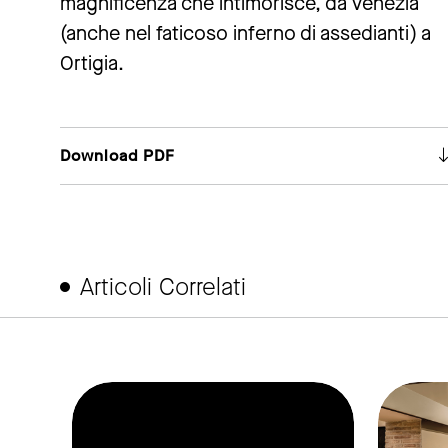
magnificenza che intimorisce, da Venezia
(anche nel faticoso inferno di assedianti) a
Ortigia.
Download PDF
Articoli Correlati
ink to page
link to page