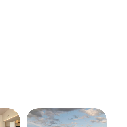
link to page
link to page