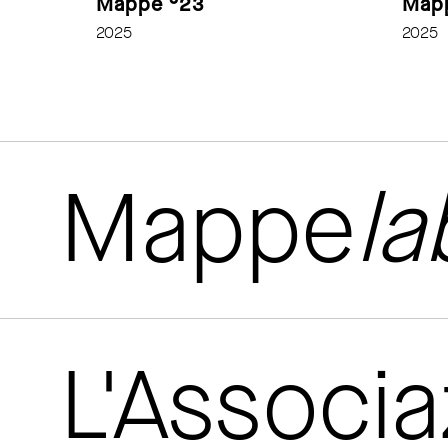
Mappe °23
Map
2025
2025
Mappe
la
L'Associ