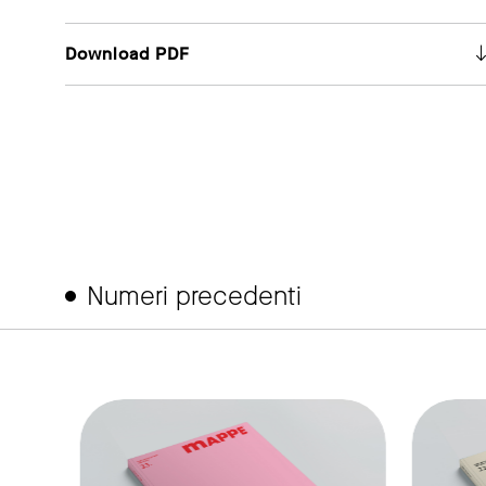
Download PDF
Numeri precedenti
ink to page
link to page