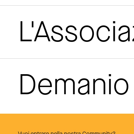
L'Associ
Demanio 
Vuoi entrare nella nostra Community?