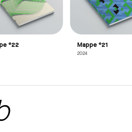
pe °22
Mappe °21
2024
b