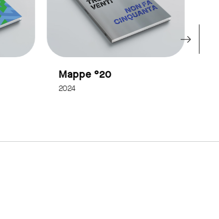
Mappe °20
Ma
2024
20