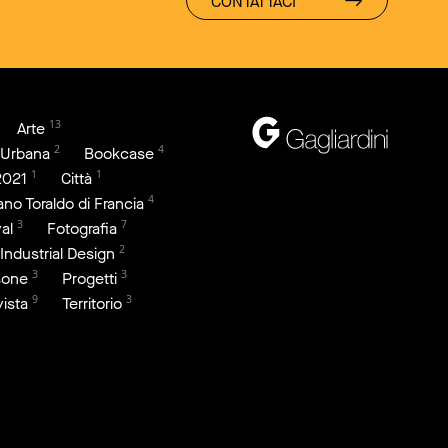
CONTATTACI
13
Arte
2
4
 Urbana
Bookcase
1
1
2021
Città
4
iano Toraldo di Francia
3
7
al
Fotografia
2
Industrial Design
3
3
sone
Progetti
9
3
vista
Territorio