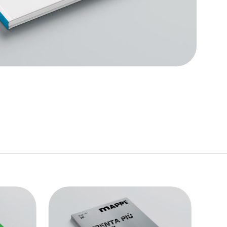
link to page
link to page