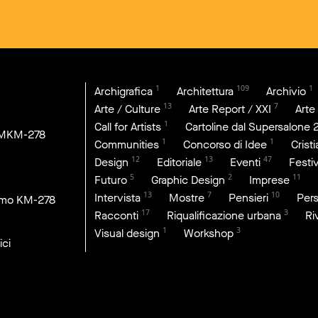
1
109
1
Archigrafica
Architettura
Archivio
13
7
Arte / Culture
Arte Report / XXI
Arte
1
Call for Artists
Cartoline dal Supersalone 
DMKM-278
1
1
Communities
Concorso di Idee
Crist
12
13
47
Design
Editoriale
Eventi
Festiv
5
2
11
Futuro
Graphic Design
Imprese
13
7
10
Intervista
Mostre
Pensieri
Per
imo KM-278
17
3
Racconti
Riqualificazione urbana
Ri
1
3
Visual design
Workshop
ici