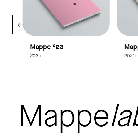
Mappe °23
Map
2025
2025
Mappe
la