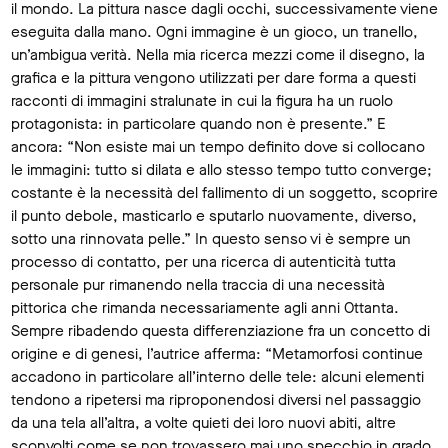
il mondo. La pittura nasce dagli occhi, successivamente viene
eseguita dalla mano. Ogni immagine è un gioco, un tranello,
un’ambigua verità. Nella mia ricerca mezzi come il disegno, la
grafica e la pittura vengono utilizzati per dare forma a questi
racconti di immagini stralunate in cui la figura ha un ruolo
protagonista: in particolare quando non è presente.” E
ancora: “Non esiste mai un tempo definito dove si collocano
le immagini: tutto si dilata e allo stesso tempo tutto converge;
costante è la necessità del fallimento di un soggetto, scoprire
il punto debole, masticarlo e sputarlo nuovamente, diverso,
sotto una rinnovata pelle.” In questo senso vi è sempre un
processo di contatto, per una ricerca di autenticità tutta
personale pur rimanendo nella traccia di una necessità
pittorica che rimanda necessariamente agli anni Ottanta.
Sempre ribadendo questa differenziazione fra un concetto di
origine e di genesi, l’autrice afferma: “Metamorfosi continue
accadono in particolare all’interno delle tele: alcuni elementi
tendono a ripetersi ma riproponendosi diversi nel passaggio
da una tela all’altra, a volte quieti dei loro nuovi abiti, altre
sconvolti come se non trovassero mai uno specchio in grado