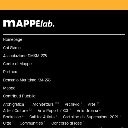
Homepage
Chi Siamo
Associazione DMKM-278
Gente di Mappe
Partners
Demanio Marittimo KM-278
Mappe
Contributi Pubblici
1
109
1
13
Archigrafica
Architettura
Archivio
Arte
13
7
2
Arte / Culture
Arte Report / XXI
Arte Urbana
4
1
1
Bookcase
Call for Artists
Cartoline dal Supersalone 2021
1
1
1
Città
Communities
Concorso di Idee