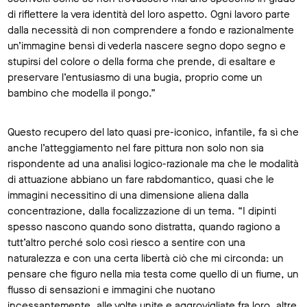
di riflettere la vera identità del loro aspetto. Ogni lavoro parte
dalla necessità di non comprendere a fondo e razionalmente
un’immagine bensì di vederla nascere segno dopo segno e
stupirsi del colore o della forma che prende, di esaltare e
preservare l’entusiasmo di una bugia, proprio come un
bambino che modella il pongo.”
Questo recupero del lato quasi pre-iconico, infantile, fa sì che
anche l’atteggiamento nel fare pittura non solo non sia
rispondente ad una analisi logico-razionale ma che le modalità
di attuazione abbiano un fare rabdomantico, quasi che le
immagini necessitino di una dimensione aliena dalla
concentrazione, dalla focalizzazione di un tema. “I dipinti
spesso nascono quando sono distratta, quando ragiono a
tutt’altro perché solo così riesco a sentire con una
naturalezza e con una certa libertà ciò che mi circonda: un
pensare che figuro nella mia testa come quello di un fiume, un
flusso di sensazioni e immagini che nuotano
incessantemente, alle volte unite e aggrovigliate fra loro, altre