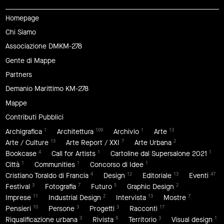
Homepage
Chi Siamo
Associazione DMKM-278
Gente di Mappe
Partners
Demanio Marittimo KM-278
Mappe
Contributi Pubblici
1
109
1
13
Archigrafica
Architettura
Archivio
Arte
13
7
2
Arte / Culture
Arte Report / XXI
Arte Urbana
4
1
1
Bookcase
Call for Artists
Cartoline dal Supersalone 2021
1
1
1
Città
Communities
Concorso di Idee
4
12
13
47
Cristiano Toraldo di Francia
Design
Editoriale
Eventi
3
7
5
2
Festival
Fotografia
Futuro
Graphic Design
11
2
13
7
Imprese
Industrial Design
Intervista
Mostre
10
3
3
17
Pensieri
Persone
Progetti
Racconti
3
9
3
1
Riqualificazione urbana
Rivista
Territorio
Visual design