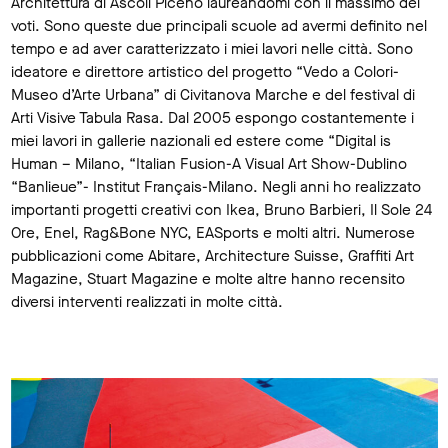
Architettura di Ascoli Piceno laureandomi con il massimo dei
voti. Sono queste due principali scuole ad avermi definito nel
tempo e ad aver caratterizzato i miei lavori nelle città. Sono
ideatore e direttore artistico del progetto “Vedo a Colori-
Museo d’Arte Urbana” di Civitanova Marche e del festival di
Arti Visive Tabula Rasa. Dal 2005 espongo costantemente i
miei lavori in gallerie nazionali ed estere come “Digital is
Human – Milano, “Italian Fusion-A Visual Art Show-Dublino
“Banlieue”- Institut Français-Milano. Negli anni ho realizzato
importanti progetti creativi con Ikea, Bruno Barbieri, Il Sole 24
Ore, Enel, Rag&Bone NYC, EASports e molti altri. Numerose
pubblicazioni come Abitare, Architecture Suisse, Graffiti Art
Magazine, Stuart Magazine e molte altre hanno recensito
diversi interventi realizzati in molte città.