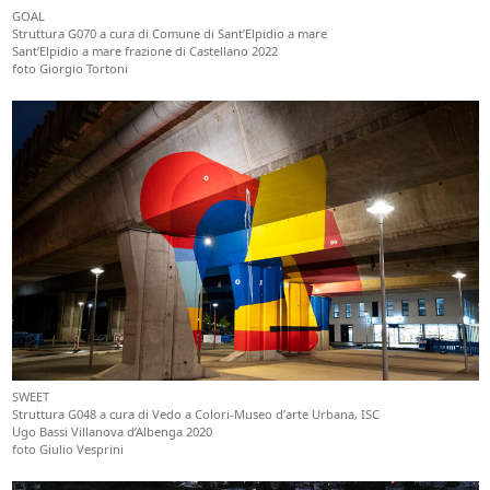
GOAL
Struttura G070 a cura di Comune di Sant’Elpidio a mare
Sant’Elpidio a mare frazione di Castellano 2022
foto Giorgio Tortoni
SWEET
Struttura G048 a cura di Vedo a Colori-Museo d’arte Urbana, ISC
Ugo Bassi Villanova d’Albenga 2020
foto Giulio Vesprini