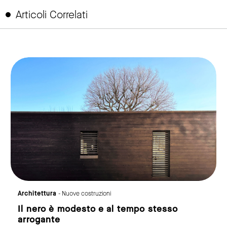
Articoli Correlati
link to page
Architettura
- Nuove costruzioni
Pen
Il nero è modesto e al tempo stesso
Le
arrogante
di M