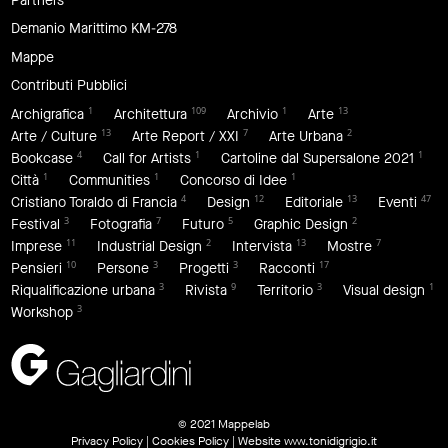
Partners
Demanio Marittimo KM-278
Mappe
Contributi Pubblici
1
109
1
13
Archigrafica
Architettura
Archivio
Arte
13
7
2
Arte / Culture
Arte Report / XXI
Arte Urbana
4
1
1
Bookcase
Call for Artists
Cartoline dal Supersalone 2021
1
1
1
Città
Communities
Concorso di Idee
4
12
13
47
Cristiano Toraldo di Francia
Design
Editoriale
Eventi
3
7
5
2
Festival
Fotografia
Futuro
Graphic Design
11
2
13
7
Imprese
Industrial Design
Intervista
Mostre
10
3
3
17
Pensieri
Persone
Progetti
Racconti
3
9
3
1
Riqualificazione urbana
Rivista
Territorio
Visual design
3
Workshop
© 2021 Mappelab
Privacy Policy
|
Cookies Policy
| Website
www.tonidigrigio.it