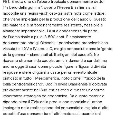
PET. È noto che dall’albero tropicale comunemente detto
l’“albero della gomma”, ovvero l’Hevea Brasiliensis, si
raccoglie una resina vischioso-giallastra nota come lattice,
che viene impiegata per la produzione del caucciù. Questo
bio-materiale è straordinariamente resistente, flessibile e
altamente impermeabile. La sua conoscenza da parte
dell’uomo risale a più di 3.500 anni. È ampiamente
documentato che gli Olmechi – popolazione precolombiana
vissuta tra il XV e IV sec. a.C, meglio conosciuti come la ‘gente
della gomma’ – siano stati abili artigiani del caucciù. Ne
ricavano strumenti da caccia, armi, indumenti e sandali; ma
anche oggetti sacri come piccole figure raffiguranti divinità
religiose e sfere di gomma usate per un evento rituale
praticato in tutto il Mesoamerica, noto come il “gioco della
palla centroamericano”. Oggi l’Hevea Brasiliensis è coltivata
prevalentemente nel Sud-est asiatico e riveste un’enorme
importanza strategica ed economica. Da questo materiale
dipende circa il 70% della produzione mondiale di lattice
impiegato nella realizzazione dei pneumatici e migliaia di altri
oggetti d’uso comune: tra gli altri, materassi, guarnizioni