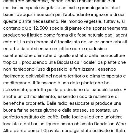
catastrofe ambientale, cancellando l’habitat naturale di
moltissime specie vegetali e animali e prosciugando interi
bacini d’acqua necessari per l’abbondante irrigazione di cui
queste piante necessitano. Nel mondo vegetale, tuttavia, si
contano più di 12.500 specie di piante che spontaneamente
producono il lattice come forma di difesa naturale dagli agenti
esterni. La mia ricerca si è focalizzata nel selezionare arbusti
ed erbe da cui si estrae un lattice con le medesime
caratteristiche chimiche di quello estratto dalle monoculture
tropicali, producendo una Bioplastica “locale” da piante che
non richiedono l’uso di pesticidi e fertilizzanti, essendo
facilmente coltivabili nel nostro territorio a clima temperato e
mediterraneo. Il Tarassaco è una delle piante che ho
selezionato, perfetta per la produzione del caucciù locale. È
anche un ottimo alimento, essendo ricco di nutrienti e di
benefiche proprietà. Dalle radici essiccate si produce una
buona farina senza glutine e dalle stesse, se tostate, un
perfetto sostituto del caffè. Dalle foglie si ottiene un’ottima
insalata e dai fiori un liquore amaro chiamato Dandelion Wine.
Altre piante come il Guayule, sono già state coltivate in Italia