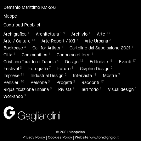
Demanio Marittimo KM-278
Mappe
Contributi Pubblici
1
109
1
13
Archigrafica
Architettura
Archivio
Arte
13
7
2
Arte / Culture
Arte Report / XXI
Arte Urbana
4
1
1
Bookcase
Call for Artists
Cartoline dal Supersalone 2021
1
1
1
Città
Communities
Concorso di Idee
4
12
13
47
Cristiano Toraldo di Francia
Design
Editoriale
Eventi
3
7
5
2
Festival
Fotografia
Futuro
Graphic Design
11
2
13
7
Imprese
Industrial Design
Intervista
Mostre
10
3
3
17
Pensieri
Persone
Progetti
Racconti
3
9
3
1
Riqualificazione urbana
Rivista
Territorio
Visual design
3
Workshop
© 2021 Mappelab
Privacy Policy
|
Cookies Policy
| Website
www.tonidigrigio.it