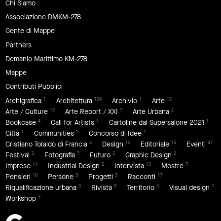
Chi Siamo
Associazione DMKM-278
Gente di Mappe
Partners
Demanio Marittimo KM-278
Mappe
Contributi Pubblici
1
109
1
13
Archigrafica
Architettura
Archivio
Arte
13
7
2
Arte / Culture
Arte Report / XXI
Arte Urbana
4
1
1
Bookcase
Call for Artists
Cartoline dal Supersalone 2021
1
1
1
Città
Communities
Concorso di Idee
4
12
13
47
Cristiano Toraldo di Francia
Design
Editoriale
Eventi
3
7
5
2
Festival
Fotografia
Futuro
Graphic Design
11
2
13
7
Imprese
Industrial Design
Intervista
Mostre
10
3
3
17
Pensieri
Persone
Progetti
Racconti
3
9
3
1
Riqualificazione urbana
Rivista
Territorio
Visual design
3
Workshop