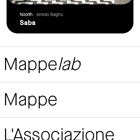
Noorth
- Arredo Bagno
Saba
Mappe
lab
Mappe
L'Associazione