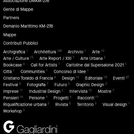
Associazione DMKM-278
Gente di Mappe
Partners
Demanio Marittimo KM-278
Mappe
Contributi Pubblici
1
109
1
13
Archigrafica
Architettura
Archivio
Arte
13
7
2
Arte / Culture
Arte Report / XXI
Arte Urbana
4
1
1
Bookcase
Call for Artists
Cartoline dal Supersalone 2021
1
1
1
Città
Communities
Concorso di Idee
4
12
13
47
Cristiano Toraldo di Francia
Design
Editoriale
Eventi
3
7
5
2
Festival
Fotografia
Futuro
Graphic Design
11
2
13
7
Imprese
Industrial Design
Intervista
Mostre
10
3
3
17
Pensieri
Persone
Progetti
Racconti
3
9
3
1
Riqualificazione urbana
Rivista
Territorio
Visual design
3
Workshop