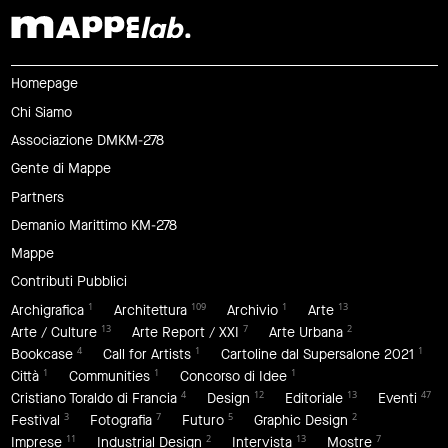
Homepage
Chi Siamo
Associazione DMKM-278
Gente di Mappe
Partners
Demanio Marittimo KM-278
Mappe
Contributi Pubblici
1
109
1
13
Archigrafica
Architettura
Archivio
Arte
13
7
2
Arte / Culture
Arte Report / XXI
Arte Urbana
4
1
1
Bookcase
Call for Artists
Cartoline dal Supersalone 2021
1
1
1
Città
Communities
Concorso di Idee
4
12
13
47
Cristiano Toraldo di Francia
Design
Editoriale
Eventi
3
7
5
2
Festival
Fotografia
Futuro
Graphic Design
11
2
13
7
Imprese
Industrial Design
Intervista
Mostre