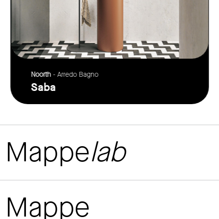
Noorth
- Arredo Bagno
Saba
Mappe
lab
Mappe