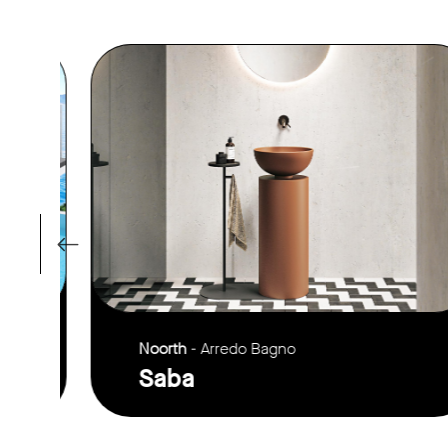
link to page
Noorth
- Arredo Bagno
Saba