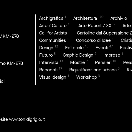
1
109
1
Archigrafica
Architettura
Archivio
13
7
Arte / Culture
Arte Report / XXI
Arte
1
Call for Artists
Cartoline dal Supersalone 
DMKM-278
1
1
Communities
Concorso di Idee
Crist
12
13
47
Design
Editoriale
Eventi
Festiv
5
2
11
Futuro
Graphic Design
Imprese
13
7
10
Intervista
Mostre
Pensieri
Per
imo KM-278
17
3
Racconti
Riqualificazione urbana
Ri
1
3
Visual design
Workshop
ici
site
www.tonidigrigio.it