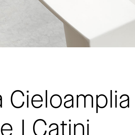
 Cieloamplia 
e I Catini