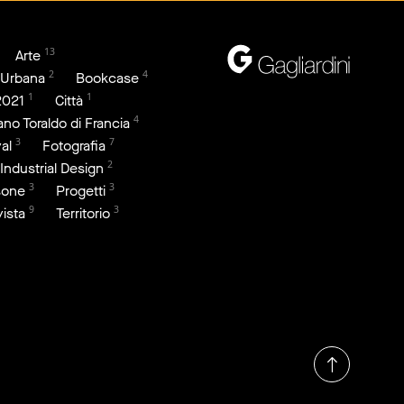
13
Arte
2
4
 Urbana
Bookcase
1
1
2021
Città
4
iano Toraldo di Francia
3
7
al
Fotografia
2
Industrial Design
3
3
sone
Progetti
9
3
vista
Territorio