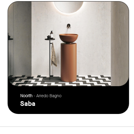
link to page
Noorth
- Arredo Bagno
Saba