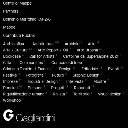
Gente di Mappe
Partners
Demanio Marittimo KM-278
Mappe
Contributi Pubblici
1
109
1
13
Archigrafica
Architettura
Archivio
Arte
13
7
2
Arte / Culture
Arte Report / XXI
Arte Urbana
4
1
1
Bookcase
Call for Artists
Cartoline dal Supersalone 2021
1
1
1
Città
Communities
Concorso di Idee
4
12
13
47
Cristiano Toraldo di Francia
Design
Editoriale
Eventi
3
7
5
2
Festival
Fotografia
Futuro
Graphic Design
11
2
13
7
Imprese
Industrial Design
Intervista
Mostre
10
3
3
17
Pensieri
Persone
Progetti
Racconti
3
9
3
1
Riqualificazione urbana
Rivista
Territorio
Visual design
3
Workshop