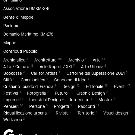
Chi Siamo
Associazione DMKM-278
Gente di Mappe
Partners
Demanio Marittimo KM-278
Mappe
Contributi Pubblici
1
109
1
13
Archigrafica
Architettura
Archivio
Arte
13
7
2
Arte / Culture
Arte Report / XXI
Arte Urbana
4
1
1
Bookcase
Call for Artists
Cartoline dal Supersalone 2021
1
1
1
Città
Communities
Concorso di Idee
4
12
13
47
Cristiano Toraldo di Francia
Design
Editoriale
Eventi
3
7
5
2
Festival
Fotografia
Futuro
Graphic Design
11
2
13
7
Imprese
Industrial Design
Intervista
Mostre
10
3
3
17
Pensieri
Persone
Progetti
Racconti
3
9
3
1
Riqualificazione urbana
Rivista
Territorio
Visual design
3
Workshop