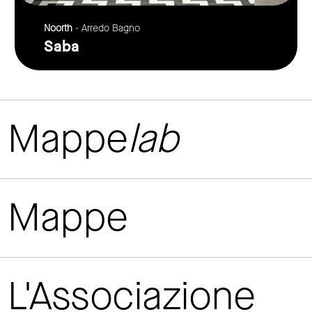
Noorth
- Arredo Bagno
Saba
Mappe
lab
Mappe
L'Associazione