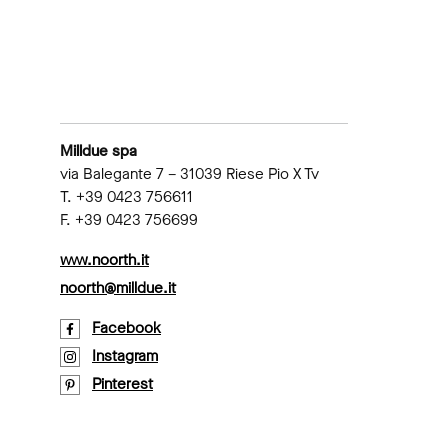
Milldue spa
via Balegante 7 – 31039 Riese Pio X Tv
T. +39 0423 756611
F. +39 0423 756699
www.noorth.it
noorth@milldue.it
Facebook
Instagram
Pinterest