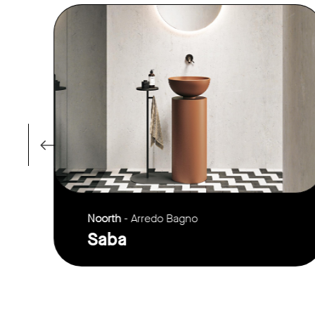
link to page
Noorth
- Arredo Bagno
Saba