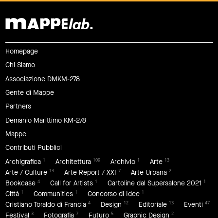
Homepage
Chi Siamo
Associazione DMKM-278
Gente di Mappe
Partners
Demanio Marittimo KM-278
Mappe
Contributi Pubblici
1
109
1
13
Archigrafica
Architettura
Archivio
Arte
13
7
2
Arte / Culture
Arte Report / XXI
Arte Urbana
4
1
1
Bookcase
Call for Artists
Cartoline dal Supersalone 2021
1
1
1
Città
Communities
Concorso di Idee
4
12
13
47
Cristiano Toraldo di Francia
Design
Editoriale
Eventi
3
7
5
2
Festival
Fotografia
Futuro
Graphic Design