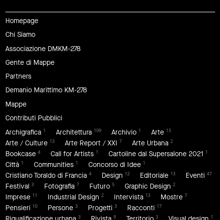
Homepage
Chi Siamo
Associazione DMKM-278
Gente di Mappe
Partners
Demanio Marittimo KM-278
Mappe
Contributi Pubblici
1
109
1
13
Archigrafica
Architettura
Archivio
Arte
13
7
2
Arte / Culture
Arte Report / XXI
Arte Urbana
4
1
1
Bookcase
Call for Artists
Cartoline dal Supersalone 2021
1
1
1
Città
Communities
Concorso di Idee
4
12
13
47
Cristiano Toraldo di Francia
Design
Editoriale
Eventi
3
7
5
2
Festival
Fotografia
Futuro
Graphic Design
11
2
13
7
Imprese
Industrial Design
Intervista
Mostre
10
3
3
17
Pensieri
Persone
Progetti
Racconti
3
9
3
1
Riqualificazione urbana
Rivista
Territorio
Visual design