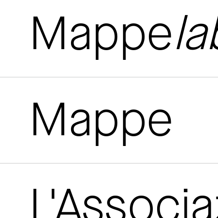
Mappe
la
Mappe
L'Associ