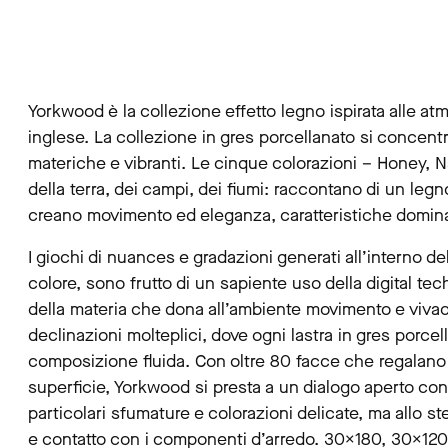
Yorkwood è la collezione effetto legno ispirata alle a
inglese. La collezione in gres porcellanato si concentr
materiche e vibranti. Le cinque colorazioni – Honey, N
della terra, dei campi, dei fiumi: raccontano di un leg
creano movimento ed eleganza, caratteristiche dominan
I giochi di nuances e gradazioni generati all’interno del
colore, sono frutto di un sapiente uso della digital tec
della materia che dona all’ambiente movimento e vivaci
declinazioni molteplici, dove ogni lastra in gres porce
composizione fluida. Con oltre 80 facce che regalano
superficie, Yorkwood si presta a un dialogo aperto con s
particolari sfumature e colorazioni delicate, ma allo 
e contatto con i componenti d’arredo. 30×180, 30×120,