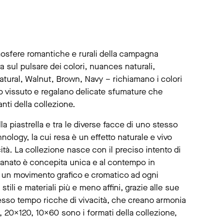
tmosfere romantiche e rurali della campagna
a sul pulsare dei colori, nuances naturali,
atural, Walnut, Brown, Navy – richiamano i colori
no vissuto e regalano delicate sfumature che
ti della collezione.
la piastrella e tra le diverse facce di uno stesso
hnology, la cui resa è un effetto naturale e vivo
tà. La collezione nasce con il preciso intento di
llanato è concepita unica e al contempo in
 un movimento grafico e cromatico ad ogni
tili e materiali più e meno affini, grazie alle sue
stesso tempo ricche di vivacità, che creano armonia
 20×120, 10×60 sono i formati della collezione,