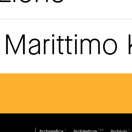
Marittimo
1
109
1
Archigrafica
Architettura
Archivio