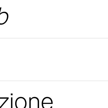
b
azione