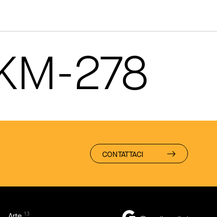
 KM-278
CONTATTACI
13
Arte