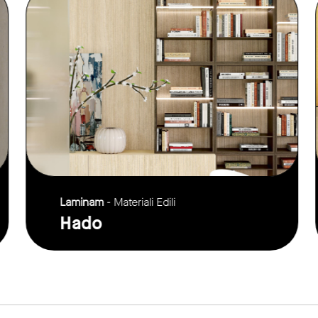
Laminam
- Materiali Edili
Hado