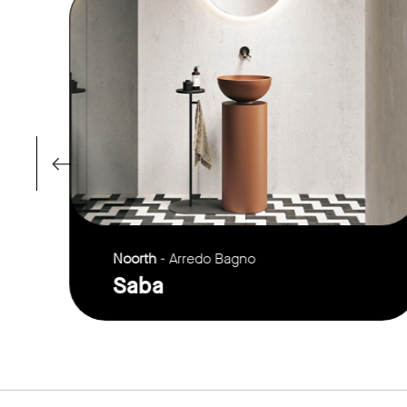
Noorth
- Arredo Bagno
Saba