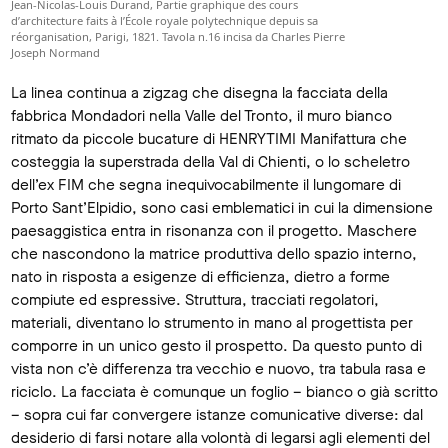
Jean-Nicolas-Louis Durand, Partie graphique des cours
d’architecture faits à l’École royale polytechnique depuis sa
réorganisation, Parigi, 1821. Tavola n.16 incisa da Charles Pierre
Joseph Normand
La linea continua a zigzag che disegna la facciata della
fabbrica Mondadori nella Valle del Tronto, il muro bianco
ritmato da piccole bucature di HENRYTIMI Manifattura che
costeggia la superstrada della Val di Chienti, o lo scheletro
dell’ex FIM che segna inequivocabilmente il lungomare di
Porto Sant’Elpidio, sono casi emblematici in cui la dimensione
paesaggistica entra in risonanza con il progetto. Maschere
che nascondono la matrice produttiva dello spazio interno,
nato in risposta a esigenze di efficienza, dietro a forme
compiute ed espressive. Struttura, tracciati regolatori,
materiali, diventano lo strumento in mano al progettista per
comporre in un unico gesto il prospetto. Da questo punto di
vista non c’è differenza tra vecchio e nuovo, tra tabula rasa e
riciclo. La facciata è comunque un foglio – bianco o già scritto
– sopra cui far convergere istanze comunicative diverse: dal
desiderio di farsi notare alla volontà di legarsi agli elementi del