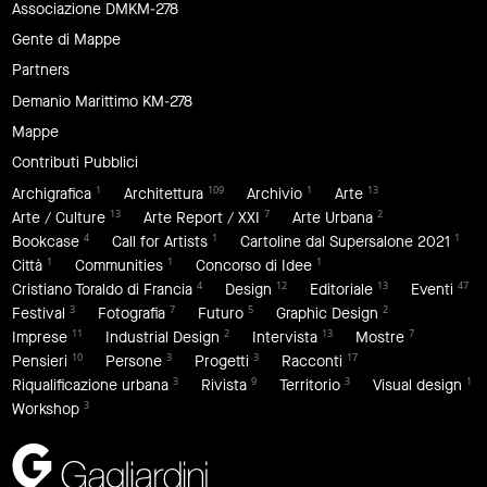
Associazione DMKM-278
Gente di Mappe
Partners
Demanio Marittimo KM-278
Mappe
Contributi Pubblici
1
109
1
13
Archigrafica
Architettura
Archivio
Arte
13
7
2
Arte / Culture
Arte Report / XXI
Arte Urbana
4
1
1
Bookcase
Call for Artists
Cartoline dal Supersalone 2021
1
1
1
Città
Communities
Concorso di Idee
4
12
13
47
Cristiano Toraldo di Francia
Design
Editoriale
Eventi
3
7
5
2
Festival
Fotografia
Futuro
Graphic Design
11
2
13
7
Imprese
Industrial Design
Intervista
Mostre
10
3
3
17
Pensieri
Persone
Progetti
Racconti
3
9
3
1
Riqualificazione urbana
Rivista
Territorio
Visual design
3
Workshop