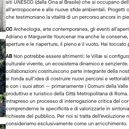
siti UNESCO (dalla Cina al Brasile) che si occupano del
all’antropocene e alle nuove sfide ambientali. Progetti
che testimoniano la vitalità di un percorso ancora in p
CC
Archeologia, arte contemporanea, gli eventi all’apert
Adriano e Marguerite Yourcenar ma anche le conserve, l’o
aperture e le riaperture, il pieno e il vuoto. Hai toccato
AB
Non potrebbe essere altrimenti: le Villæ si configu
culturale vivente, un ecosistema dinamico e senziente. L
collaborazioni costituiscono parte integrante della nostr
si fonda sull’idea di costruire nuovi percorsi e vettoriali
e con i suoi attori — primariamente i Comuni della Valle
produttivo e turistico della Città Metropolitana di Roma
intrapreso un processo di interrogazione critica del con
comprenderne le specificità e di valorizzarle in sintonia
richieste del pubblico. Per noi si tratta dell’evoluzione 
consideriamo esclusivamente come un arricchimento. La