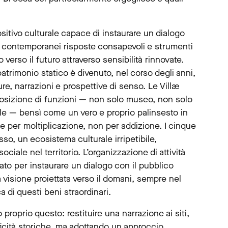
tivo culturale capace di instaurare un dialogo
tori contemporanei risposte consapevoli e strumenti
 verso il futuro attraverso sensibilità rinnovate.
trimonio statico è divenuto, nel corso degli anni,
re, narrazioni e prospettive di senso. Le Villæ
posizione di funzioni — non solo museo, non solo
le — bensì come un vero e proprio palinsesto in
e per moltiplicazione, non per addizione. I cinque
, un ecosistema culturale irripetibile,
ociale nel territorio. L’organizzazione di attività
iato per instaurare un dialogo con il pubblico
isione proiettata verso il domani, sempre nel
ca di questi beni straordinari.
to proprio questo: restituire una narrazione ai siti,
icità storiche, ma adottando un approccio