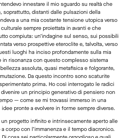
 Intendevo innestare il mio sguardo su realtà che
 soprattutto, distanti dalle pulsazioni della
ondeva a una mia costante tensione utopica verso
culturale sempre proiettata in avanti e che
utto compiuta: un’indagine sul senso, sui possibili
entata verso prospettive eteroclite e, talvolta, verso
i questi luoghi ha inciso profondamente sulla mia
rare in risonanza con questo complesso sistema
 bellezza assoluta, quasi metafisica e folgorante,
te mutazione. Da questo incontro sono scaturite
sperimentato prima. Ho così interrogato le radici
o divenire un principio generativo di pensiero non
o tempo — come se mi trovassi immerso in una
di idee pronte a evolvere in forme sempre diverse.
 un progetto infinito e intrinsecamente aperto alle
o a corpo con l’immanenza e il tempo diacronico.
? Di cosa sei particolarmente orgoglioso e quali