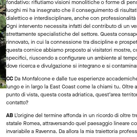
fondativo: rifiutiamo visioni monolitiche o forme di pen
luoghi mi ha insegnato che il conseguimento di risultat
dialettico e interdisciplinare, anche con professionalit
Ogni intervento necessita infatti del contributo di un v
strettamente specialistiche del settore. Questa consa
rinnovato, in cui la connessione tra discipline e prosp
questa cornice abbiamo proposto ai visitatori mostre, c
specifici, riuscendo a configurare un ambiente al tem
dove ricerca e divulgazione si integrano e si contamin
CC
Da Monfalcone e dalle tue esperienze accademiche, f
lungo e in largo la East Coast come la chiami tu. Oltre
punto di vista, questa costa adriatica, quest’area territ
contatto?
AB
L’origine del termine affonda in un ricordo di oltre t
statale Romea, attraversando quel paesaggio lineare com
invariabile a Ravenna. Da allora la mia traiettoria profes