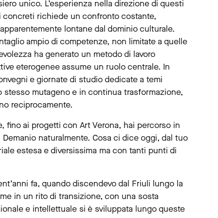
siero unico. L’esperienza nella direzione di questi
i concreti richiede un confronto costante,
à apparentemente lontane dal dominio culturale.
entaglio ampio di competenze, non limitate a quelle
pevolezza ha generato un metodo di lavoro
ettive eterogenee assume un ruolo centrale. In
onvegni e giornate di studio dedicate a temi
po stesso mutageno e in continua trasformazione,
ano reciprocamente.
ino ai progetti con Art Verona, hai percorso in
 a Demanio naturalmente. Cosa ci dice oggi, dal tuo
oriale estesa e diversissima ma con tanti punti di
rent’anni fa, quando discendevo dal Friuli lungo la
e in un rito di transizione, con una sosta
sionale e intellettuale si è sviluppata lungo queste