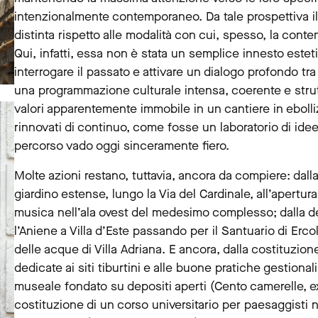
intenzionalmente contemporaneo. Da tale prospettiva il
distinta rispetto alle modalità con cui, spesso, la cont
Qui, infatti, essa non è stata un semplice innesto estet
interrogare il passato e attivare un dialogo profondo tr
una programmazione culturale intensa, coerente e stru
valori apparentemente immobile in un cantiere in ebolli
rinnovati di continuo, come fosse un laboratorio di ide
percorso vado oggi sinceramente fiero.
Molte azioni restano, tuttavia, ancora da compiere: dalla
giardino estense, lungo la Via del Cardinale, all’apertu
musica nell’ala ovest del medesimo complesso; dalla de
l’Aniene a Villa d’Este passando per il Santuario di Ercol
delle acque di Villa Adriana. E ancora, dalla costituzion
dedicate ai siti tiburtini e alle buone pratiche gestional
museale fondato su depositi aperti (Cento camerelle, ex c
costituzione di un corso universitario per paesaggisti n