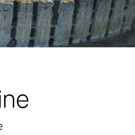
ine
e