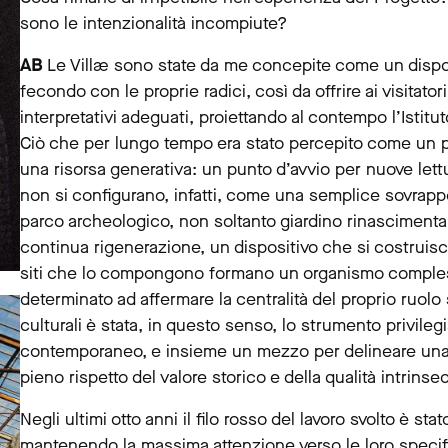
sono le intenzionalità incompiute?
AB
Le Villæ sono state da me concepite come un disposi
fecondo con le proprie radici, così da offrire ai visita
interpretativi adeguati, proiettando al contempo l’Istituto
Ciò che per lungo tempo era stato percepito come un pa
una risorsa generativa: un punto d’avvio per nuove lettu
non si configurano, infatti, come una semplice sovrap
parco archeologico, non soltanto giardino rinascimenta
continua rigenerazione, un dispositivo che si costruisc
siti che lo compongono formano un organismo complesso
determinato ad affermare la centralità del proprio ruolo s
culturali è stata, in questo senso, lo strumento privileg
contemporaneo, e insieme un mezzo per delineare una v
pieno rispetto del valore storico e della qualità intrinse
Negli ultimi otto anni il filo rosso del lavoro svolto è sta
mantenendo la massima attenzione verso le loro specif