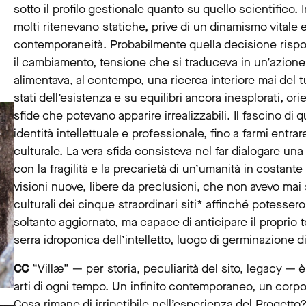
sotto il profilo gestionale quanto su quello scientifico.
molti ritenevano statiche, prive di un dinamismo vitale e,
contemporaneità. Probabilmente quella decisione risp
il cambiamento, tensione che si traduceva in un’azione 
alimentava, al contempo, una ricerca interiore mai del t
stati dell’esistenza e su equilibri ancora inesplorati, ori
sfide che potevano apparire irrealizzabili. Il fascino d
identità intellettuale e professionale, fino a farmi ent
culturale. La vera sfida consisteva nel far dialogare una
con la fragilità e la precarietà di un’umanità in costan
visioni nuove, libere da preclusioni, che non avevo mai 
culturali dei cinque straordinari siti* affinché potesser
soltanto aggiornato, ma capace di anticipare il propri
serra idroponica dell’intelletto, luogo di germinazione 
CC
“Villæ” — per storia, peculiarità del sito, legacy — è
arti di ogni tempo. Un infinito contemporaneo, un corp
Cosa rimane di irripetibile nell’esperienza del Progetto