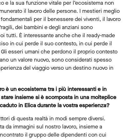
co e la sua funzione vitale per l’ecosistema non
munerato il lavoro delle persone. I mestieri meglio
i fondamentali per il benessere dei viventi, il lavoro
fragili, dei bambini e degli anziani sono
 noi tutti. È interessante anche che il ready-made
so in cui perde il suo contesto, in cui perde il
 Gli esseri umani che perdono il proprio contesto
quistano un valore nuovo, sono considerati spesso
esperienza del viaggio verso un destino nuovo in
oro è un ecosistema tra i più interessanti e in
 stare insieme si è scomposta in una molteplice
ccaduto in Elica durante la vostra esperienza?
ttori di questa realtà in modi sempre diversi.
 da immagini sul nostro lavoro, insieme a
 incontrato il gruppo delle dipendenti con cui