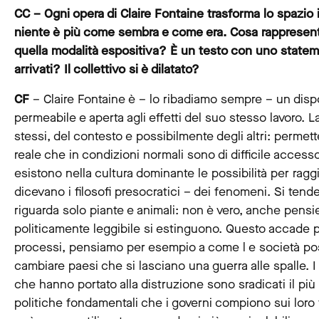
CC – Ogni opera di Claire Fontaine trasforma lo spazio i
niente è più come sembra e come era. Cosa rappresenta 
quella modalità espositiva? È un testo con uno statem
arrivati? Il collettivo si è dilatato?
CF
– Claire Fontaine è – lo ribadiamo sempre – un dispo
permeabile e aperta agli effetti del suo stesso lavoro. L
stessi, del contesto e possibilmente degli altri: permett
reale che in condizioni normali sono di difficile access
esistono nella cultura dominante le possibilità per ra
dicevano i filosofi presocratici – dei fenomeni. Si ten
riguarda solo piante e animali: non è vero, anche pensieri
politicamente leggibile si estinguono. Questo accade p
processi, pensiamo per esempio a come l e società pos
cambiare paesi che si lasciano una guerra alle spalle. I
che hanno portato alla distruzione sono sradicati il pi
politiche fondamentali che i governi compiono sui loro te