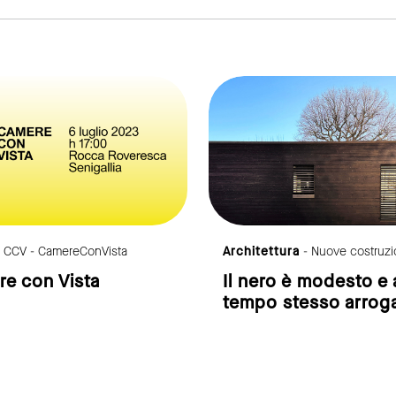
link to page
- CCV - CamereConVista
Architettura
- Nuove costruzi
e con Vista
Il nero è modesto e 
tempo stesso arrog