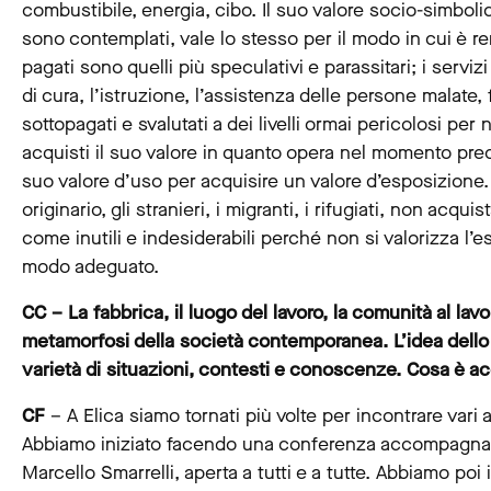
combustibile, energia, cibo. Il suo valore socio-simboli
sono contemplati, vale lo stesso per il modo in cui è re
pagati sono quelli più speculativi e parassitari; i serviz
di cura, l’istruzione, l’assistenza delle persone malate, 
sottopagati e svalutati a dei livelli ormai pericolosi per
acquisti il suo valore in quanto opera nel momento preci
suo valore d’uso per acquisire un valore d’esposizione.
originario, gli stranieri, i migranti, i rifugiati, non ac
come inutili e indesiderabili perché non si valorizza l’
modo adeguato.
CC – La fabbrica, il luogo del lavoro, la comunità al lav
metamorfosi della società contemporanea. L’idea dello
varietà di situazioni, contesti e conoscenze. Cosa è a
CF
– A Elica siamo tornati più volte per incontrare vari a
Abbiamo iniziato facendo una conferenza accompagnata
Marcello Smarrelli, aperta a tutti e a tutte. Abbiamo poi