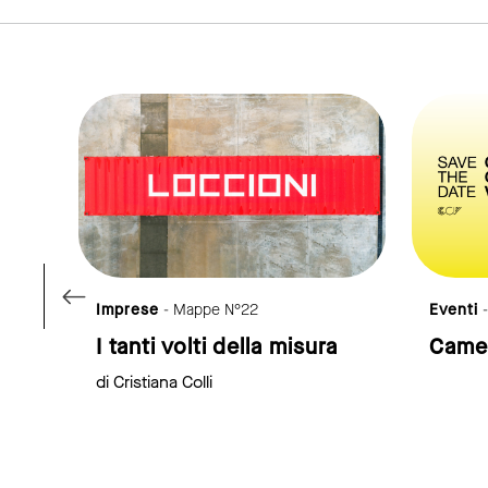
ink to page
link to page
Imprese
- Mappe N°22
Eventi
I tanti volti della misura
Camer
di Cristiana Colli