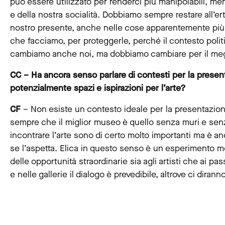
può essere utilizzato per renderci più manipolabili, meno 
e della nostra socialità. Dobbiamo sempre restare all’e
nostro presente, anche nelle cose apparentemente più tr
che facciamo, per proteggerle, perché il contesto pol
cambiamo anche noi, ma dobbiamo cambiare per il meg
CC – Ha ancora senso parlare di contesti per la present
potenzialmente spazi e ispirazioni per l’arte?
CF
– Non esiste un contesto ideale per la presentazion
sempre che il miglior museo è quello senza muri e senza 
incontrare l’arte sono di certo molto importanti ma è an
se l’aspetta. Elica in questo senso è un esperimento m
delle opportunità straordinarie sia agli artisti che ai p
e nelle gallerie il dialogo è prevedibile, altrove ci diran