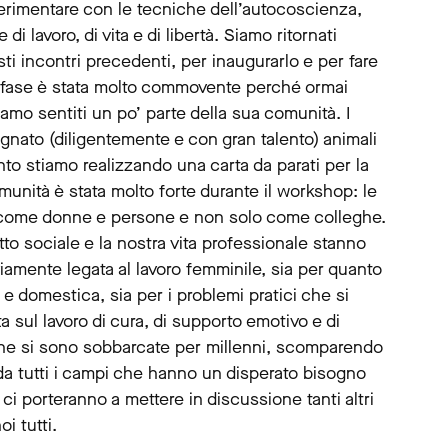
erimentare con le tecniche dell’autocoscienza,
 lavoro, di vita e di libertà. Siamo ritornati
esti incontri precedenti, per inaugurarlo e per fare
a fase è stata molto commovente perché ormai
amo sentiti un po’ parte della sua comunità. I
gnato (diligentemente e con gran talento) animali
nto stiamo realizzando una carta da parati per la
munità è stata molto forte durante il workshop: le
io come donne e persone e non solo come colleghe.
to sociale e la nostra vita professionale stanno
iamente legata al lavoro femminile, sia per quanto
e domestica, sia per i problemi pratici che si
 sul lavoro di cura, di supporto emotivo e di
nne si sono sobbarcate per millenni, scomparendo
e da tutti i campi che hanno un disperato bisogno
i porteranno a mettere in discussione tanti altri
i tutti.