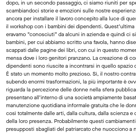
dopo, in un secondo passaggio, ci siamo riuniti per sp
scambiandoci storie e emozioni sulle nostre esperienze di
ancora per installare il lavoro concepito alla luce di qu
il workshop con i bambini dei dipendenti. Quest’ultim
eravamo “conosciuti” da alcuni in azienda e quindi ci si
bambini, per cui abbiamo scritto una favola, hanno dise
scappati dalle pagine dei libri, con cui in questo mome
mensa dove i loro genitori pranzano. La creazione di co
dipendenti sono riuscite a incontrarsi in quello spaz
È stato un momento molto prezioso. Sì, il nostro contrat
subendo enormi trasformazioni, la più importante è ovv
riguarda la percezione delle donne nella sfera pubblica 
presentano all’interno di una società ampiamente basata
manutenzione quotidiana informale gratuita che le do
così totalmente dalle arti, dalla cultura, dalla scienza 
della loro presenza. Probabilmente questi cambiamenti c
presupposti sbagliati del patriarcato che nuocciono a no