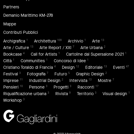
Partners
Demanio Marittimo KM-278
Mappe
Contributi Pubblici
1
109
1
13
Archigrafica
Architettura
Archivio
Arte
13
7
2
Arte / Culture
Arte Report / XXI
Arte Urbana
4
1
1
Bookcase
Call for Artists
Cartoline dal Supersalone 2021
1
1
1
Città
Communities
Concorso di Idee
4
12
13
47
Cristiano Toraldo di Francia
Design
Editoriale
Eventi
3
7
5
2
Festival
Fotografia
Futuro
Graphic Design
11
2
13
7
Imprese
Industrial Design
Intervista
Mostre
10
3
3
17
Pensieri
Persone
Progetti
Racconti
3
9
3
1
Riqualificazione urbana
Rivista
Territorio
Visual design
3
Workshop
© 2021 Mappelab