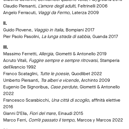
Claudio Piersanti,
L’amore degli adulti
, Feltrinelli 2006
Angelo Ferracuti,
Viaggi da Fermo
, Laterza 2009
II.
Guido Piovene,
Viaggio in Italia
, Bompiani 2017
Pier Paolo Pasolini,
La lunga strada di sabbia
, Guanda 2017
III.
Massimo Ferretti,
Allergia
, Giometti & Antonello 2019
Acruto Vitali,
Fuggire sempre e sempre ritrovarsi
, Stamperia
dell’Arancio 1992
Franco Scataglini,
Tutte le poesie
, Quodlibet 2022
Umberto Piersanti,
Tra alberi e vicende
, Archinto 2009
Eugenio De Signoribus,
Case perdute
, Giometti & Antonello
2022
Francesco Scarabicchi,
Una città di scoglio
, affinità elettive
2016
Gianni D’Elia,
Fiori del mare
, Einaudi 2015
Marco Ferri,
Com’è passato il tempo
, Marcos y Marcos 2022