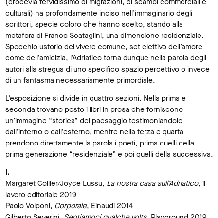
(crocevia fervidissimo di migrazioni, di scambi commerciali e
culturali) ha profondamente inciso nell’immaginario degli
scrittori, specie coloro che hanno scelto, stando alla
metafora di Franco Scataglini, una dimensione residenziale.
Specchio ustorio del vivere comune, set elettivo dell’amore
come dell’amicizia, l’Adriatico torna dunque nella parola degli
autori alla stregua di uno specifico spazio percettivo o invece
di un fantasma necessariamente primordiale.
L’esposizione si divide in quattro sezioni. Nella prima e
seconda trovano posto i libri in prosa che forniscono
un’immagine “storica” del paesaggio testimoniandolo
dall’interno o dall’esterno, mentre nella terza e quarta
prendono direttamente la parola i poeti, prima quelli della
prima generazione “residenziale” e poi quelli della successiva.
I.
Margaret Collier/Joyce Lussu,
La nostra casa sull’Adriatico
, il
lavoro editoriale 2019
Paolo Volponi,
Corporale
, Einaudi 2014
Gilberto Severini,
Sentiamoci qualche volta
, Playground 2019