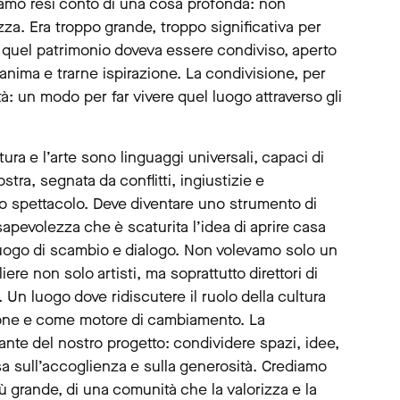
i siamo resi conto di una cosa profonda: non
zza. Era troppo grande, troppo significativa per
 quel patrimonio doveva essere condiviso, aperto
’anima e trarne ispirazione. La condivisione, per
à: un modo per far vivere quel luogo attraverso gli
ra e l’arte sono linguaggi universali, capaci di
ostra, segnata da conflitti, ingiustizie e
no spettacolo. Deve diventare uno strumento di
sapevolezza che è scaturita l’idea di aprire casa
luogo di scambio e dialogo. Non volevamo solo un
re non solo artisti, ma soprattutto direttori di
. Un luogo dove ridiscutere il ruolo della cultura
sone e come motore di cambiamento. La
ante del nostro progetto: condividere spazi, idee,
sa sull’accoglienza e sulla generosità. Crediamo
ù grande, di una comunità che la valorizza e la