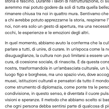
storia e fascino. Durante i lavori di ristrutturazione, c
avremmo mai potuto godere da soli di tutta quella belle
rimanere chiusa tra noi in quattro mura. Sentivamo che
a chi avrebbe potuto apprezzarne la storia, respirarne l
noi, non era solo un gesto di apertura, ma una necessit
occhi, le esperienze e le emozioni degli altri.
In quel momento, abbiamo avuto la conferma che la cultu
parlare a tutti, di unire, di curare. In un’epoca come la n
disuguaglianze, la cultura non può limitarsi a essere u
cura, di coesione sociale, di rinascita. È da questa con
nostra, trasformandola in un’ambasciata culturale, un 
luogo figo e borghese, ma uno spazio vivo, dove accoglie
musei, istituzioni culturali e pensatori da tutto il mondo
come strumento di diplomazia, come ponte tra le per
condivisione, in questo senso, è diventata il cuore puls
visioni e speranze. Il metodo che abbiamo scelto si ba
che ogni persona debba sentirsi parte di qualcosa di pi