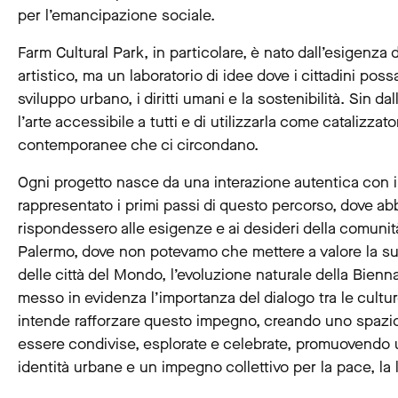
per l’emancipazione sociale.
Farm Cultural Park, in particolare, è nato dall’esigenz
artistico, ma un laboratorio di idee dove i cittadini po
sviluppo urbano, i diritti umani e la sostenibilità. Sin dal
l’arte accessibile a tutti e di utilizzarla come catalizza
contemporanee che ci circondano.
Ogni progetto nasce da una interazione autentica con i
rappresentato i primi passi di questo percorso, dove ab
rispondessero alle esigenze e ai desideri della comunità. 
Palermo, dove non potevamo che mettere a valore la sua 
delle città del Mondo, l’evoluzione naturale della Bienn
messo in evidenza l’importanza del dialogo tra le cultu
intende rafforzare questo impegno, creando uno spazio
essere condivise, esplorate e celebrate, promuovendo 
identità urbane e un impegno collettivo per la pace, la lib