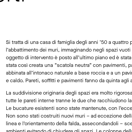
Si tratta di una casa di famiglia degli anni ’50 a quattro
l’abbattimento dei muri, immaginando negli spazi vuoti 
oggetto di intervento è posto all’ultimo piano ed è stat
stata così creata una “scatola neutra” con pavimenti, par
abbinata all’intonaco naturale a base roccia e a un pav
e caldo. Pareti, soffitti e pavimenti fanno da quinta agl
La suddivisione originaria degli spazi era molto rigoros
tutte le pareti interne tranne le due che racchiudono l
Le bucature esistenti sono state mantenute, con l’eccez
Non sono stati costruiti nuovi muri – ad eccezione del
linea e l’orientamento della falda, assecondandoli – sceg
ambienti evitando di chiudere gli spazi. Le colonne dell