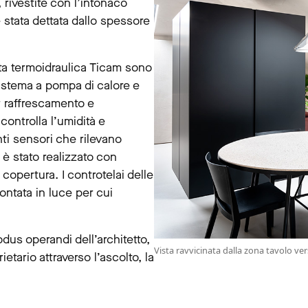
rivestite con l’intonaco
è stata dettata dallo spessore
itta termoidraulica Ticam sono
sistema a pompa di calore e
r raffrescamento e
ontrolla l’umidità e
ti sensori che rilevano
 è stato realizzato con
 copertura. I controtelai delle
ontata in luce per cui
odus operandi dell’architetto,
Vista ravvicinata dalla zona tavolo ve
ietario attraverso l’ascolto, la