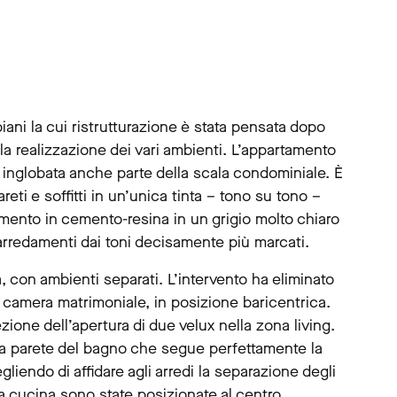
 piani la cui ristrutturazione è stata pensata dopo
la realizzazione dei vari ambienti. L’appartamento
a inglobata anche parte della scala condominiale. È
eti e soffitti in un’unica tinta – tono su tono –
imento in cemento-resina in un grigio molto chiaro
i arredamenti dai toni decisamente più marcati.
a, con ambienti separati. L’intervento ha eliminato
a camera matrimoniale, in posizione baricentrica.
ione dell’apertura di due velux nella zona living.
la parete del bagno che segue perfettamente la
liendo di affidare agli arredi la separazione degli
a cucina sono state posizionate al centro,